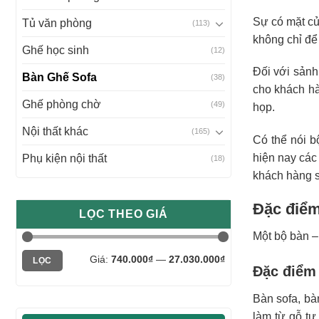
Sự có mặt c
Tủ văn phòng
(113)
không chỉ để
Ghế học sinh
(12)
Đối với sảnh
Bàn Ghế Sofa
(38)
cho khách hà
Ghế phòng chờ
(49)
họp.
Nội thất khác
(165)
Có thể nói b
hiện nay các
Phụ kiện nội thất
(18)
khách hàng s
Đặc điểm
LỌC THEO GIÁ
Một bộ bàn –
Giá
Giá
Giá:
740.000₫
—
27.030.000₫
LỌC
tối
tối
Đặc điểm 
thiểu
đa
Bàn sofa, bà
làm từ gỗ tự