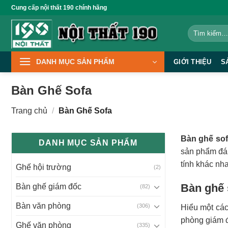
Bỏ
Cung cấp nội thất 190 chính hãng
qua
Tìm
nội
kiếm:
dung
DANH MỤC SẢN PHẨM
GIỚI THIỆU
S
Bàn Ghế Sofa
Trang chủ
/
Bàn Ghế Sofa
Bàn ghế so
DANH MỤC SẢN PHẨM
sản phẩm đáp
tính khác nh
Ghế hội trường
(2)
Bàn ghế s
Bàn ghế giám đốc
(82)
Bàn văn phòng
(306)
Hiểu một các
phòng giám đ
Ghế văn phòng
(335)