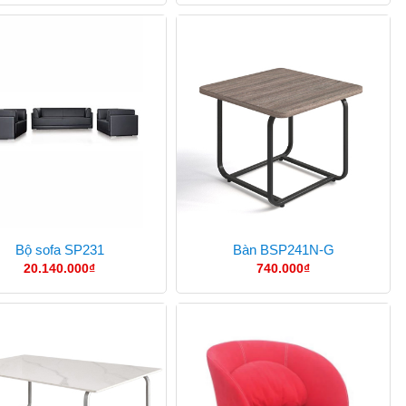
Bộ sofa SP231
Bàn BSP241N-G
20.140.000
₫
740.000
₫