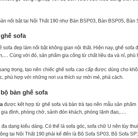
bàn nổi bật tại Nội Thất 190 như Bàn BSP03, Bàn BSP05, Bà
 ghế sofa
 sofa đẹp làm nổi bật không gian nội thất. Hiện nay, ghế sofa 
n,… Cùng với đó, sản phẩm gia công từ chất liệu da và nỉ, phù 
 sang trọng, tạo nên chiếc ghế sofa cao cấp được dùng cho kh
, phù hợp với những nơi ưa thích sự mới mẻ, phá cách.
bộ bàn ghế sofa
fa
được kết hợp từ ghế sofa và bàn trà tạo nên mẫu sản phẩm 
gia đình, phòng chờ, sảnh đón khách, phòng lãnh đạo,….
 đa dạng kiểu dáng. Có thể là sofa góc, sofa chữ U nên tùy th
ng tại Nội Thất 190 phải kể đến là Bộ Sofa SP03, Bộ Sofa S