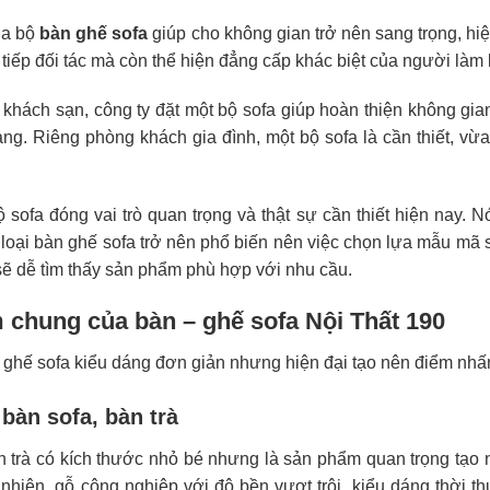
ủa bộ
bàn ghế sofa
giúp cho không gian trở nên sang trọng, hiệ
 tiếp đối tác mà còn thể hiện đẳng cấp khác biệt của người làm 
 khách sạn, công ty đặt một bộ sofa giúp hoàn thiện không gi
ng. Riêng phòng khách gia đình, một bộ sofa là cần thiết, vừa 
ộ sofa đóng vai trò quan trọng và thật sự cần thiết hiện nay. 
 loại bàn ghế sofa trở nên phổ biến nên việc chọn lựa mẫu mã 
ẽ dễ tìm thấy sản phẩm phù hợp với nhu cầu.
 chung của bàn – ghế sofa Nội Thất 190
 ghế sofa kiểu dáng đơn giản nhưng hiện đại tạo nên điểm nhấn 
bàn sofa, bàn trà
n trà có kích thước nhỏ bé nhưng là sản phẩm quan trọng tạ
 nhiên, gỗ công nghiệp với độ bền vượt trội, kiểu dáng thời t