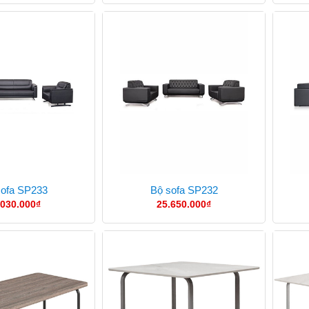
sofa SP233
Bộ sofa SP232
.030.000
₫
25.650.000
₫