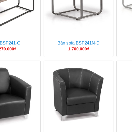
 BSP241-G
Bàn sofa BSP241N-D
270.000
₫
1.700.000
₫