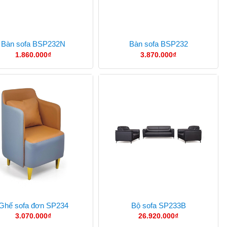
Bàn sofa BSP232N
Bàn sofa BSP232
1.860.000
₫
3.870.000
₫
Ghế sofa đơn SP234
Bộ sofa SP233B
3.070.000
₫
26.920.000
₫