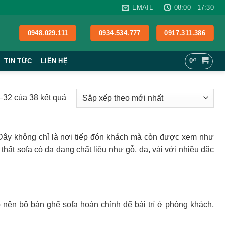
EMAIL
08:00 - 17:30
0948.029.111
0934.534.777
0917.311.386
0
₫
TIN TỨC
LIÊN HỆ
Đã
1–32 của 38 kết quả
sắp
xếp
theo
,…Đây không chỉ là nơi tiếp đón khách mà còn được xem như
mới
thất sofa có đa dạng chất liệu như gỗ, da, vải với nhiều đặc
nhất
nên bộ bàn ghế sofa hoàn chỉnh để bài trí ở phòng khách,