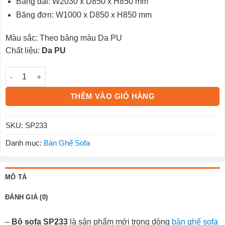
Băng dài: W2030 x D850 x H850 mm
Băng đơn: W1000 x D850 x H850 mm
Màu sắc: Theo bảng màu Da PU
Chất liệu:
Da PU
Bộ sofa SP233 số lượng
THÊM VÀO GIỎ HÀNG
SKU:
SP233
Danh mục:
Bàn Ghế Sofa
MÔ TẢ
ĐÁNH GIÁ (0)
–
Bộ sofa SP233
là sản phẩm mới trong dòng
bàn ghế sofa