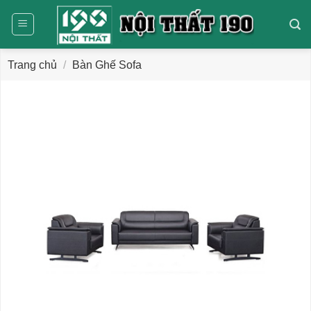
Bỏ
qua
nội
dung
Trang chủ
/
Bàn Ghế Sofa