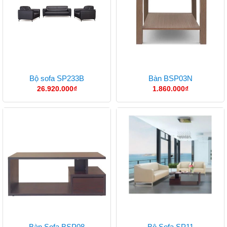
Bộ sofa SP233B
Bàn BSP03N
26.920.000
₫
1.860.000
₫
Bàn Sofa BSP08
Bộ Sofa SP11