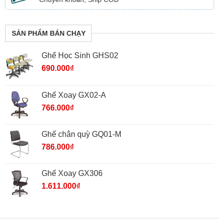
SẢN PHẨM BÁN CHẠY
Ghế Học Sinh GHS02
690.000
₫
Ghế Xoay GX02-A
766.000
₫
Ghế chân quỳ GQ01-M
786.000
₫
Ghế Xoay GX306
1.611.000
₫