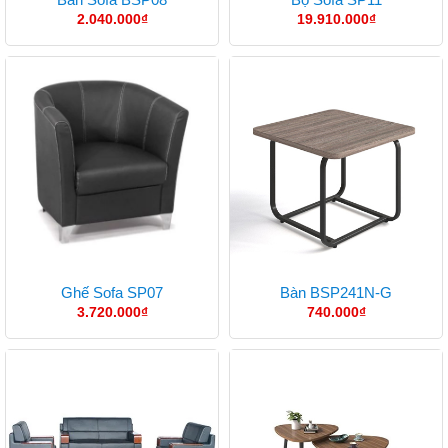
2.040.000
₫
19.910.000
₫
Ghế Sofa SP07
Bàn BSP241N-G
3.720.000
₫
740.000
₫