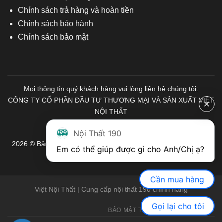
Chính sách trả hàng và hoàn tiền
Chính sách bảo hành
Chính sách bảo mật
Mọi thông tin quý khách hàng vui lòng liên hệ chúng tôi:
CÔNG TY CỔ PHẦN ĐẦU TƯ THƯƠNG MẠI VÀ SẢN XUẤT VIỆT
NỘI THẤT
Mã số Thuế: 0103671313
Nội Thất 190
2026 © Bản quyền thuộc về Nội Thất 190. Mọi quyền được bảo
Em có thể giúp được gì cho Anh/Chị ạ? 
lưu.
Cần mua hàng
Việt Nội Thất | Cung cấp nội thất 190 chính hãng
Gọi lại cho tôi
BẢO MẬT THÔNG TIN
GIỚI THIỆU