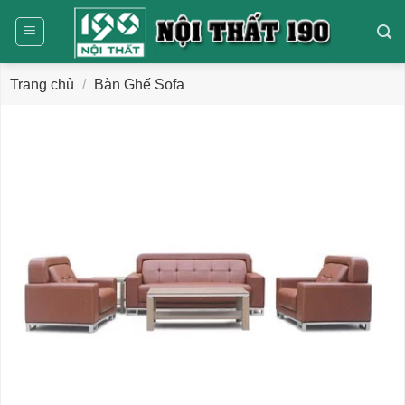
Bỏ
qua
nội
dung
Trang chủ
/
Bàn Ghế Sofa