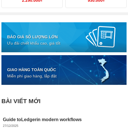
2.290.000
₫
930.000
₫
BÁO GIÁ SỐ LƯỢNG LỚN
Ưu đãi chiết khấu cao, giá tốt
GIAO HÀNG TOÀN QUỐC
Miễn phí giao hàng, lắp đặt
BÀI VIẾT MỚI
Guide toLedgerin modern workflows
27/12/2025