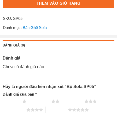
THÊM VÀO GIỎ HÀNG
SKU:
SP05
Danh mục:
Bàn Ghế Sofa
ĐÁNH GIÁ (0)
Đánh giá
Chưa có đánh giá nào.
Hãy là người đầu tiên nhận xét “Bộ Sofa SP05”
Đánh giá của bạn
*
1 trên 5 sao
2 trên 5 sao
3 trên 5 sao
4 trên 5 sao
5 trên 5 sao