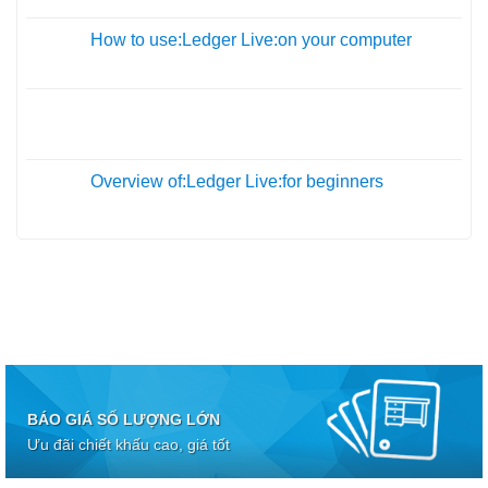
How to use:Ledger Live:on your computer
19
Th10
05
Th10
Overview of:Ledger Live:for beginners
01
Th10
BÁO GIÁ SỐ LƯỢNG LỚN
Ưu đãi chiết khấu cao, giá tốt