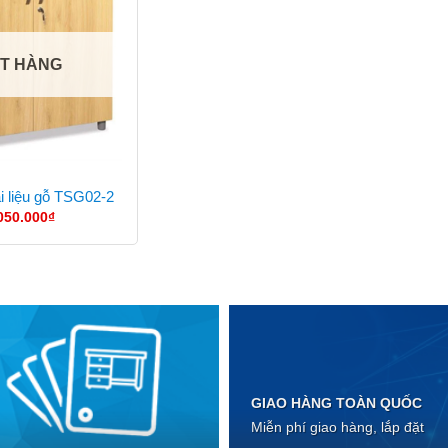
T HÀNG
i liệu gỗ TSG02-2
050.000
₫
GIAO HÀNG TOÀN QUỐC
Miễn phí giao hàng, lắp đặt