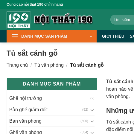
Bỏ
Cung cấp nội thất 190 chính hãng
qua
Tìm
nội
kiếm:
dung
DANH MỤC SẢN PHẨM
GIỚI THIỆU
S
Tủ sắt cánh gỗ
Trang chủ
/
Tủ văn phòng
/
Tủ sắt cánh gỗ
Tủ sắt cán
DANH MỤC SẢN PHẨM
hoàn hảo về
văn phòng.
Ghế hội trường
(2)
Những ưu
Bàn ghế giám đốc
(82)
Bàn văn phòng
(306)
Tủ sắt cánh 
đặc điểm nổi
Ghế văn phòng
(334)