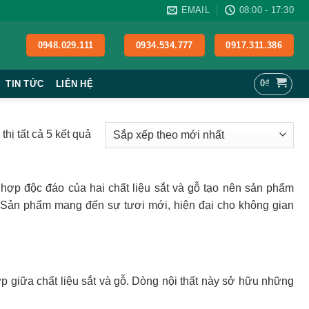
EMAIL
08:00 - 17:30
0948.029.111
0934.534.777
0917.311.386
0
₫
TIN TỨC
LIÊN HỆ
Đã
thị tất cả 5 kết quả
sắp
xếp
theo
 hợp độc đáo của hai chất liệu sắt và gỗ tạo nên sản phẩm
mới
 Sản phẩm mang đến sự tươi mới, hiện đại cho không gian
nhất
p giữa chất liệu sắt và gỗ. Dòng nội thất này sở hữu những