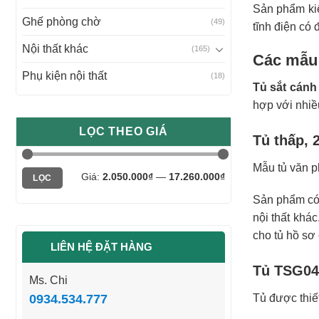
Sản phẩm kiể
Ghế phòng chờ
(49)
tĩnh điện có 
Nội thất khác
(165)
Các mẫu 
Phụ kiện nội thất
(18)
Tủ sắt cánh
hợp với nhiều
LỌC THEO GIÁ
Tủ thấp, 
Mẫu tủ văn p
Giá
Giá
Giá:
2.050.000₫
—
17.260.000₫
LỌC
tối
tối
thiểu
đa
Sản phẩm có 
nội thất khá
cho tủ hồ sơ 
LIÊN HỆ ĐẶT HÀNG
Tủ TSG04
Ms. Chi
0934.534.777
Tủ được thiết