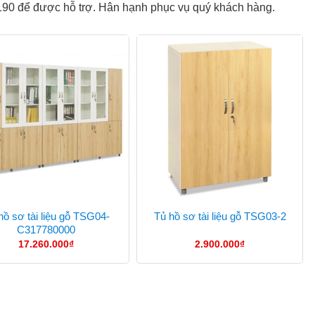
t 190 để được hỗ trợ. Hân hạnh phục vụ quý khách hàng.
hồ sơ tài liệu gỗ TSG04-
Tủ hồ sơ tài liệu gỗ TSG03-2
C317780000
17.260.000
₫
2.900.000
₫