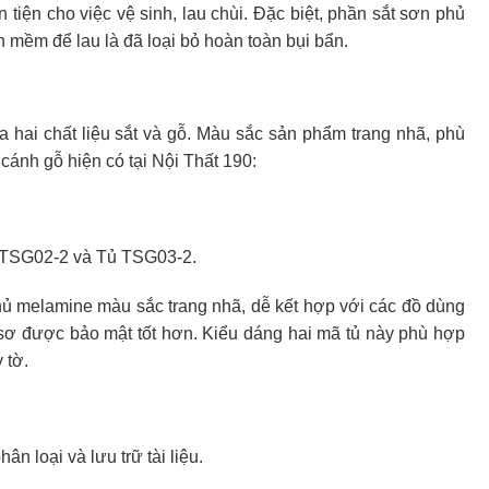
 tiện cho việc vệ sinh, lau chùi. Đặc biệt, phần sắt sơn phủ
n mềm để lau là đã loại bỏ hoàn toàn bụi bẩn.
a hai chất liệu sắt và gỗ. Màu sắc sản phẩm trang nhã, phù
cánh gỗ hiện có tại Nội Thất 190:
TSG02-2 và Tủ TSG03-2.
hủ melamine màu sắc trang nhã, dễ kết hợp với các đồ dùng
hồ sơ được bảo mật tốt hơn. Kiểu dáng hai mã tủ này phù hợp
 tờ.
n loại và lưu trữ tài liệu.