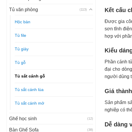
Kết cấu c
Tủ văn phòng
(113)
Được gia côn
Hộc bàn
sơn tĩnh điện
Tủ file
hợp với phần
Tủ giày
Kiểu dán
Phần cánh tủ
Tủ gỗ
đại cho dòn
Tủ sắt cánh gỗ
người dùng tr
Tủ sắt cánh lùa
Giá thành
Sản phẩm sản
Tủ sắt cánh mở
nghiệp có th
Ghế học sinh
(12)
Dễ dàng v
Bàn Ghế Sofa
(38)