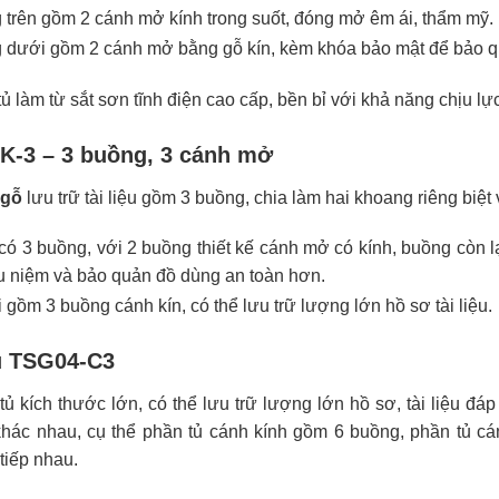
trên gồm 2 cánh mở kính trong suốt, đóng mở êm ái, thẩm mỹ.
dưới gồm 2 cánh mở bằng gỗ kín, kèm khóa bảo mật để bảo quả
 làm từ sắt sơn tĩnh điện cao cấp, bền bỉ với khả năng chịu lực
K-3 – 3 buồng, 3 cánh mở
 gỗ
lưu trữ tài liệu gồm 3 buồng, chia làm hai khoang riêng biệt
ó 3 buồng, với 2 buồng thiết kế cánh mở có kính, buồng còn lại 
ưu niệm và bảo quản đồ dùng an toàn hơn.
gồm 3 buồng cánh kín, có thể lưu trữ lượng lớn hồ sơ tài liệu.
ệu TSG04-C3
tủ kích thước lớn, có thể lưu trữ lượng lớn hồ sơ, tài liệu đ
hác nhau, cụ thể phần tủ cánh kính gồm 6 buồng, phần tủ cá
tiếp nhau.