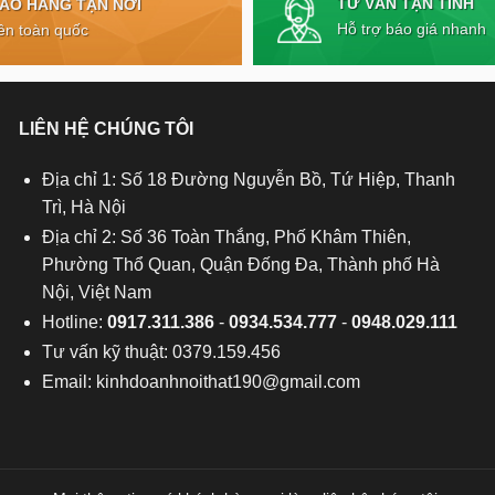
TƯ VẤN TẬN TÌNH
IAO HÀNG TẬN NƠI
Hỗ trợ báo giá nhanh
ên toàn quốc
LIÊN HỆ CHÚNG TÔI
Địa chỉ 1: Số 18 Đường Nguyễn Bồ, Tứ Hiệp, Thanh
Trì, Hà Nội
Địa chỉ 2: Số 36 Toàn Thắng, Phố Khâm Thiên,
Phường Thổ Quan, Quận Đống Đa, Thành phố Hà
Nội, Việt Nam
Hotline:
0917.311.386
-
0934.534.777
-
0948.029.111
Tư vấn kỹ thuật: 0379.159.456
Email:
kinhdoanhnoithat190@gmail.com