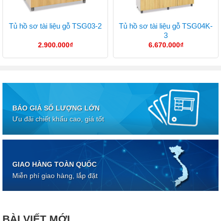
Tủ hồ sơ tài liệu gỗ TSG04K-
Tủ hồ sơ tài liệu gỗ TSG03-2
3
2.900.000
₫
6.670.000
₫
BÁO GIÁ SỐ LƯỢNG LỚN
Ưu đãi chiết khấu cao, giá tốt
GIAO HÀNG TOÀN QUỐC
Miễn phí giao hàng, lắp đặt
BÀI VIẾT MỚI