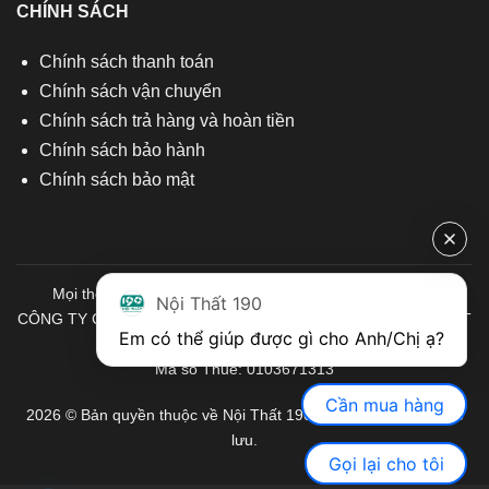
CHÍNH SÁCH
Chính sách thanh toán
Chính sách vận chuyển
Chính sách trả hàng và hoàn tiền
Chính sách bảo hành
Chính sách bảo mật
Mọi thông tin quý khách hàng vui lòng liên hệ chúng tôi:
Nội Thất 190
CÔNG TY CỔ PHẦN ĐẦU TƯ THƯƠNG MẠI VÀ SẢN XUẤT VIỆT
Em có thể giúp được gì cho Anh/Chị ạ? 
NỘI THẤT
Mã số Thuế: 0103671313
Cần mua hàng
2026 © Bản quyền thuộc về Nội Thất 190. Mọi quyền được bảo
lưu.
Gọi lại cho tôi