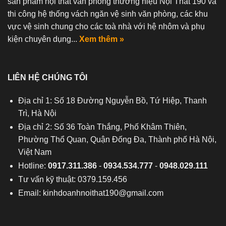
sản phẩm nội thất văn phòng thương hiệu Nội Thất 190 và
thi công hệ thống vách ngăn vệ sinh văn phòng, các khu
vực vệ sinh chung cho các toà nhà với hệ nhôm và phụ
kiện chuyên dụng...
Xem thêm »
LIÊN HỆ CHÚNG TÔI
Địa chỉ 1: Số 18 Đường Nguyễn Bồ, Tứ Hiệp, Thanh
Trì, Hà Nội
Địa chỉ 2: Số 36 Toàn Thắng, Phố Khâm Thiên,
Phường Thổ Quan, Quận Đống Đa, Thành phố Hà Nội,
Việt Nam
Hotline:
0917.311.386
-
0934.534.777
-
0948.029.111
Tư vấn kỹ thuật: 0379.159.456
Email:
kinhdoanhnoithat190@gmail.com