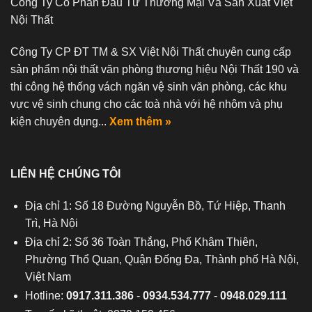
Công Ty Cổ Phần Đầu Tư Thương Mại Và Sản Xuất Việt
Nội Thất
Công Ty CP ĐT TM & SX Việt Nội Thất chuyên cung cấp
sản phẩm nội thất văn phòng thương hiệu Nội Thất 190 và
thi công hệ thống vách ngăn vệ sinh văn phòng, các khu
vực vệ sinh chung cho các toà nhà với hệ nhôm và phụ
kiện chuyên dụng...
Xem thêm »
LIÊN HỆ CHÚNG TÔI
Địa chỉ 1: Số 18 Đường Nguyễn Bồ, Tứ Hiệp, Thanh
Trì, Hà Nội
Địa chỉ 2: Số 36 Toàn Thắng, Phố Khâm Thiên,
Phường Thổ Quan, Quận Đống Đa, Thành phố Hà Nội,
Việt Nam
Hotline:
0917.311.386
-
0934.534.777
-
0948.029.111