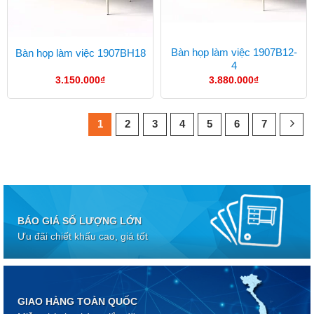
Bàn họp làm việc 1907B12-
Bàn họp làm việc 1907BH18
4
3.150.000
₫
3.880.000
₫
1
2
3
4
5
6
7
BÁO GIÁ SỐ LƯỢNG LỚN
Ưu đãi chiết khấu cao, giá tốt
GIAO HÀNG TOÀN QUỐC