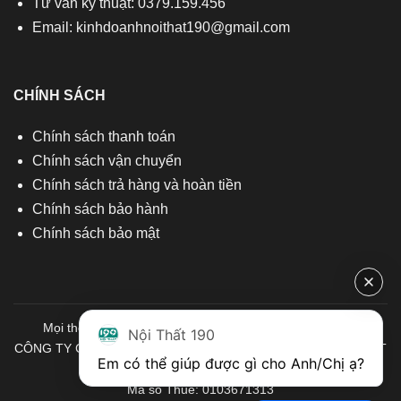
Tư vấn kỹ thuật: 0379.159.456
Email:
kinhdoanhnoithat190@gmail.com
CHÍNH SÁCH
Chính sách thanh toán
Chính sách vận chuyển
Chính sách trả hàng và hoàn tiền
Chính sách bảo hành
Chính sách bảo mật
Mọi thông tin quý khách hàng vui lòng liên hệ chúng tôi:
Nội Thất 190
CÔNG TY CỔ PHẦN ĐẦU TƯ THƯƠNG MẠI VÀ SẢN XUẤT VIỆT
Em có thể giúp được gì cho Anh/Chị ạ? 
NỘI THẤT
Mã số Thuế: 0103671313