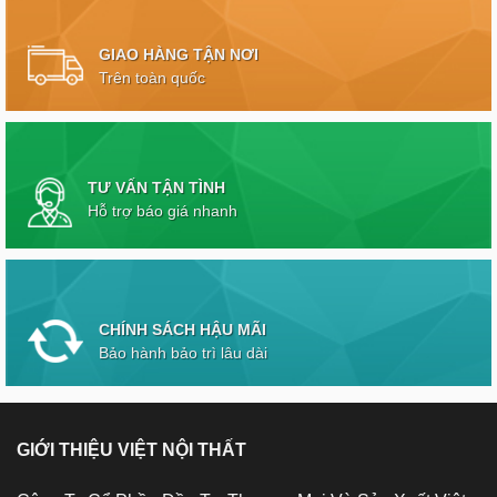
GIAO HÀNG TẬN NƠI
Trên toàn quốc
TƯ VẤN TẬN TÌNH
Hỗ trợ báo giá nhanh
CHÍNH SÁCH HẬU MÃI
Bảo hành bảo trì lâu dài
GIỚI THIỆU VIỆT NỘI THẤT