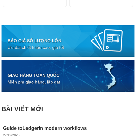
BÁO GIÁ SỐ LƯỢNG LỚN
Ưu đãi chiết khấu cao, giá tốt
GIAO HÀNG TOÀN QUỐC
Miễn phí giao hàng, lắp đặt
BÀI VIẾT MỚI
Guide toLedgerin modern workflows
27/12/2025