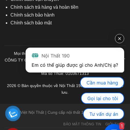
Chính sách trả hàng và hoàn tiền
Chính sách bảo hành
Chính sách bảo mật
Mọi thông tin quý khách hàng vui lòng liên hệ chúng tôi:
Nội Thất 190
CÔNG TY CỔ PHẦN ĐẦU TƯ THƯƠNG MẠI VÀ SẢN XUẤT VIỆT
Em có thể giúp được gì cho Anh/Chị ạ? 
NỘI THẤT
Mã số Thuế: 0103671313
Cần mua hàng
2026 © Bản quyền thuộc về Nội Thất 190. Mọi quyền được bảo
lưu.
Gọi lại cho tôi
Việt Nội Thất | Cung cấp nội thất 190 chính hãng
Tư vấn dự án
BẢO MẬT THÔNG TIN
GIỚI THIỆU
1