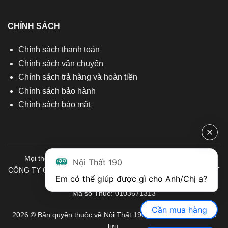
CHÍNH SÁCH
Chính sách thanh toán
Chính sách vận chuyển
Chính sách trả hàng và hoàn tiền
Chính sách bảo hành
Chính sách bảo mật
Mọi thông tin quý khách hàng vui lòng liên hệ chúng tôi:
Nội Thất 190
CÔNG TY CỔ PHẦN ĐẦU TƯ THƯƠNG MẠI VÀ SẢN XUẤT VIỆT
Em có thể giúp được gì cho Anh/Chị ạ? 
NỘI THẤT
Mã số Thuế: 0103671313
Cần mua hàng
2026 © Bản quyền thuộc về Nội Thất 190. Mọi quyền được bảo
lưu.