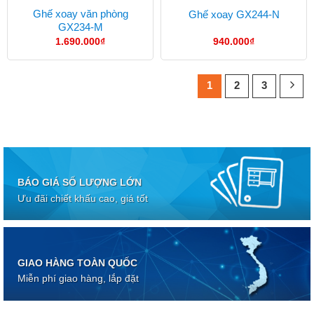
Ghế xoay văn phòng
Ghế xoay GX244-N
GX234-M
1.690.000
₫
940.000
₫
1
2
3
BÁO GIÁ SỐ LƯỢNG LỚN
Ưu đãi chiết khấu cao, giá tốt
GIAO HÀNG TOÀN QUỐC
Miễn phí giao hàng, lắp đặt