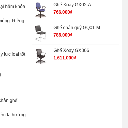
Ghế Xoay GX02-A
loại hãm khóa
766.000
₫
 mỏng. Riêng
Ghế chân quỳ GQ01-M
786.000
₫
Ghế Xoay GX306
 lực loại tốt
1.611.000
₫
g
 chân ghế
yển đa hướng