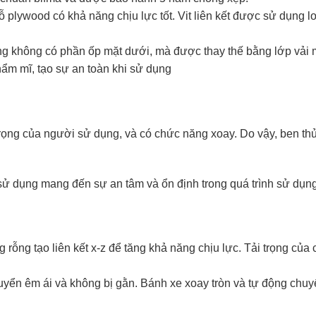
 plywood có khả năng chịu lực tốt. Vit liên kết được sử dụng 
ờng không có phần ốp mặt dưới, mà được thay thế bằng lớp vải
hẩm mĩ, tạo sự an toàn khi sử dụng
rọng của người sử dụng, và có chức năng xoay. Do vậy, ben thủy
sử dụng mang đến sự an tâm và ổn định trong quá trình sử dụn
rỗng tạo liên kết x-z để tăng khả năng chịu lực. Tải trọng của
yển êm ái và không bị gằn. Bánh xe xoay tròn và tự động chu