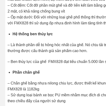
– Cốt đệm: Cốt đỡ phần mút ghế và đỡ liên kết làm bằng gỗ
2 mặt, có khả năng chống bung vít
– Ốp mặt dưới: Đối với những loại ghê phổ thông thì thư
với FMX828 thì sử dụng ốp nhựa định hình làm tăng tính t
Hệ thống ben thủy lực
– Là thành phần dễ bị hỏng hóc nhất của ghế. Nó chịu tải t
thường được cấu thành giá sản phẩm cao hơn.
– Ben thùy lực của ghế FMX828 đạt tiêu chuẩn 5.000 lần 
Phần chân ghế
– Chân ghế bằng nhựa nilong chịu lực, được thiết kế khung 
FMX828 là 1182kg
– Sử dụng loại bánh xe bọc PU mềm nhằm mục đích di chu
theo chiều đẩy của người sử dụng