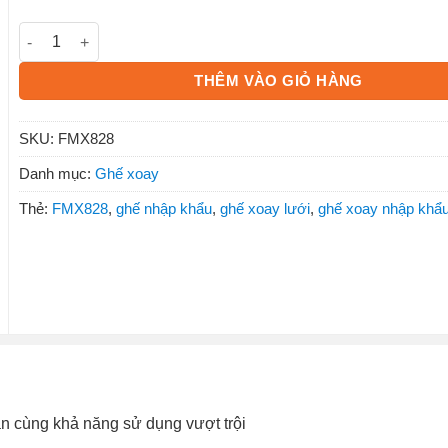
Ghế xoay lưới FMX828 số lượng
THÊM VÀO GIỎ HÀNG
SKU:
FMX828
Danh mục:
Ghế xoay
Thẻ:
FMX828
,
ghế nhập khẩu
,
ghế xoay lưới
,
ghế xoay nhập khẩ
ân cùng khả năng sử dụng vượt trội