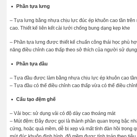
Phần tựa lưng
– Tựa lưng bằng nhựa chịu lực đúc ép khuôn cao tần trên 
cao. Thiết kế liên kết cài lưới chống bung dạng kẹp khe
– Phần tựa lưng được thiết kế chuẩn công thái học phù hợ
năng điều chỉnh cao thấp theo sở thích của người sử dụng 
Phần tựa đầu
– Tựa đầu được làm bằng nhựa chịu lực ép khuôn cao tần,
– Tựa đầu có thể điều chỉnh cao thấp vừa có thể điều chỉn
Cấu tạo đệm ghế
– Vải bọc: sử dụng vải có độ dày cao thoáng mát
– Mút đệm: Đây được gọi là thành phần quan trọng bậc nh
cứng, hoặc quá mềm, dễ bị xẹp và mất tính đàn hồi trong
mút đúc khuôn định hình, độ mềm được tính toán theo tiê