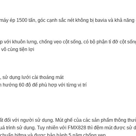
máy ép 1500 tấn, góc cạnh sắc nét không bị bavia và khả năng
p với khuôn lưng, chống vẹo cột sống, có bộ phận tì đỡ cột sốn
vô cùng tiện lợi
 sử dụng lưới cài thoáng mát
h hướng 60 độ để phù hợp với từng vị trí
ất đối với người sử dụng. Mút ghế của các sản phẩm thông thư
 quá trình sử dụng. Tuy nhiên với FMX828 thì đệm mút được sử 
u chuẩn bifma và được bảo hành 5 năm chống xẹp.