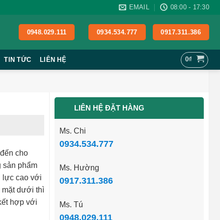
EMAIL
08:00 - 17:30
0948.029.111
0934.534.777
0917.311.386
0
₫
TIN TỨC
LIÊN HỆ
LIÊN HỆ ĐẶT HÀNG
Ms. Chi
0934.534.777
 đến cho
ng sản phẩm
Ms. Hường
 lực cao với
0917.311.386
mặt dưới thì
kết hợp với
Ms. Tú
0948.029.111