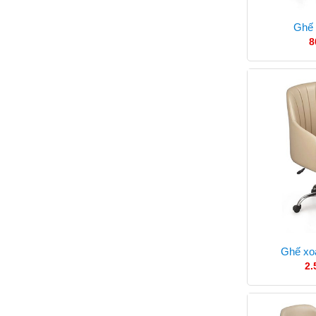
Ghế
8
Ghế xo
2.