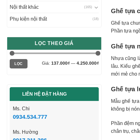
Nội thất khác
(165)
Ghế tựa 
Phụ kiện nội thất
(18)
Ghế tựa chun
Phần tựa ngồ
LỌC THEO GIÁ
Ghế tựa 
Nhựa cũng là
Giá
Giá
Giá:
137.000₫
—
4.250.000₫
LỌC
lâu. Kiểu gh
tối
tối
thiểu
đa
mới mẻ cho n
Ghế tựa l
LIÊN HỆ ĐẶT HÀNG
Mẫu ghế tựa 
Ms. Chi
không bị nón
0934.534.777
Phần đệm ngồ
chân trụ, ch
Ms. Hường