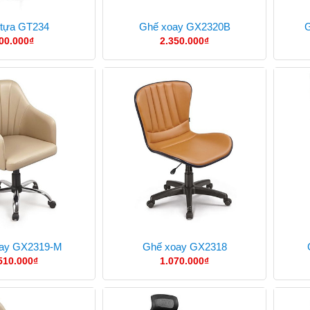
 tựa GT234
Ghế xoay GX2320B
G
00.000
₫
2.350.000
₫
ay GX2319-M
Ghế xoay GX2318
510.000
₫
1.070.000
₫