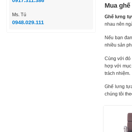
0917.311.386
Mua ghế 
Ms. Tú
Ghế lưng t
0948.029.111
nhau nên ngà
Nếu bạn đang
nhiều sản ph
Cùng với đó l
hợp với mục 
trách nhiệm.
Ghế lưng tựa
chúng tôi th