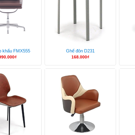
p khẩu FMX555
Ghế đôn D231
990.000
₫
168.000
₫