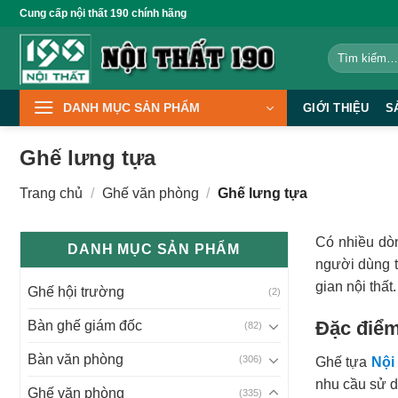
Bỏ
Cung cấp nội thất 190 chính hãng
qua
Tìm
nội
kiếm:
dung
DANH MỤC SẢN PHẨM
GIỚI THIỆU
S
Ghế lưng tựa
Trang chủ
/
Ghế văn phòng
/
Ghế lưng tựa
Có nhiều dò
DANH MỤC SẢN PHẨM
người dùng t
gian nội thất.
Ghế hội trường
(2)
Đặc điểm
Bàn ghế giám đốc
(82)
Bàn văn phòng
(306)
Ghế tựa
Nội
nhu cầu sử d
Ghế văn phòng
(335)