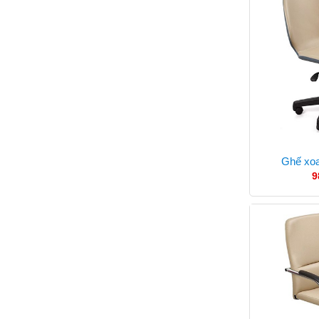
Ghế xo
9