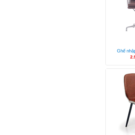
Ghế nhậ
2.