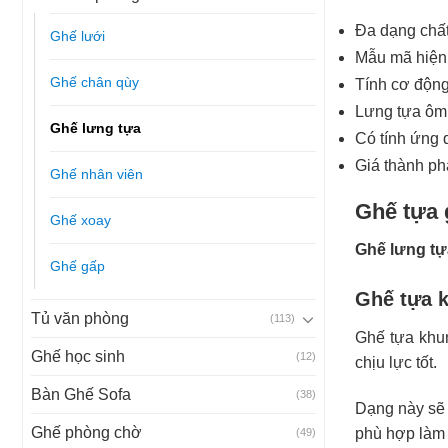
Đa dạng chất 
Ghế lưới
Mẫu mã hiện 
Ghế chân qùy
Tính cơ động 
Lưng tựa ôm 
Ghế lưng tựa
Có tính ứng 
Giá thành ph
Ghế nhân viên
Ghế tựa 
Ghế xoay
Ghế lưng tự
Ghế gấp
Ghế tựa 
Tủ văn phòng
(113)
Ghế tựa khun
Ghế học sinh
(12)
chịu lực tốt.
Bàn Ghế Sofa
(38)
Dạng này sẽ 
Ghế phòng chờ
phù hợp làm 
(49)