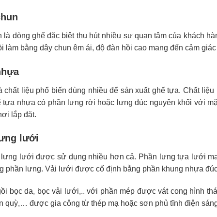
chun
 là dòng ghế đặc biệt thu hút nhiều sự quan tâm của khách hà
i làm bằng dây chun êm ái, độ đàn hồi cao mang đến cảm giác dễ
nhựa
 chất liệu phổ biến dùng nhiều để sản xuất ghế tựa. Chất liệu
ế tựa nhựa có phần lưng rời hoặc lưng đúc nguyên khối với m
ơi lắp đặt.
ưng lưới
lưng lưới được sử dụng nhiều hơn cả. Phần lưng tựa lưới man
g phần lưng. Vải lưới được cố định bằng phần khung nhựa đúc 
i bọc da, bọc vải lưới,.. với phần mép được vát cong hình th
ân quỳ,… được gia công từ thép mạ hoặc sơn phủ tĩnh điện sán