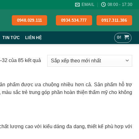
EMAIL
08:00 - 17:30
0948.029.111
0934.534.777
0917.311.386
0
₫
TIN TỨC
LIÊN HỆ
Đã
1–32 của 85 kết quả
sắp
xếp
theo
sản phẩm được ưa chuộng nhiều hơn cả. Sản phẩm hỗ trợ
mới
ại, màu sắc trẻ trung góp phần hoàn thiện thẩm mỹ cho không
nhất
hất lượng cao với kiểu dáng đa dạng, thiết kế phù hợp với