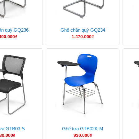
ân quỳ GQ236
Ghế chân quỳ GQ234
800.000
₫
1.470.000
₫
ựa GTB03-S
Ghế tựa GTB02K-M
30.000
₫
930.000
₫