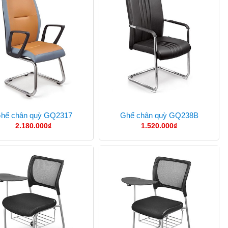
hế chân quỳ GQ2317
Ghế chân quỳ GQ238B
2.180.000
₫
1.520.000
₫