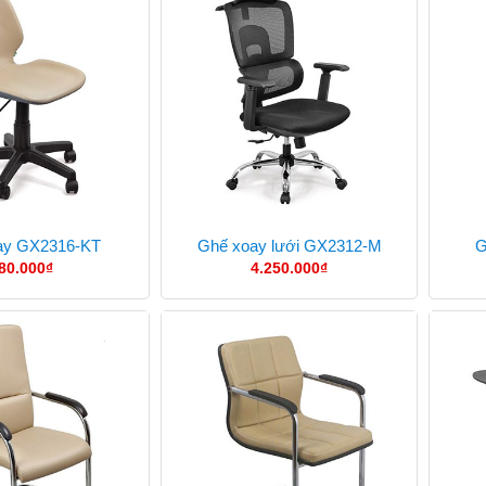
ay GX2316-KT
Ghế xoay lưới GX2312-M
G
80.000
₫
4.250.000
₫