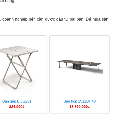
ách hàng.
ty, doanh nghiệp nên cần được đầu tư bài bản. Để mua sản
Bàn gấp BGS231
Bàn họp 1912BH48
824.000
₫
18.890.000
₫