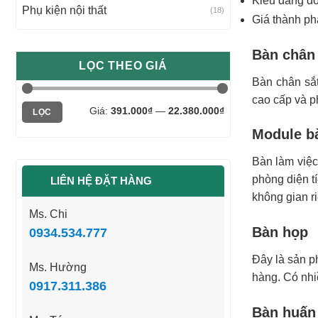
Kiểu dáng đơn
Phụ kiện nội thất
(18)
Giá thành ph
Bàn chân 
LỌC THEO GIÁ
Bàn chân sắ
cao cấp và p
Giá
Giá
Giá:
391.000₫
—
22.380.000₫
LỌC
tối
tối
thiểu
đa
Module bà
Bàn làm việc
phòng diện t
LIÊN HỆ ĐẶT HÀNG
không gian r
Ms. Chi
Bàn họp
0934.534.777
Đây là sản p
Ms. Hường
hàng. Có nhi
0917.311.386
Bàn huấn