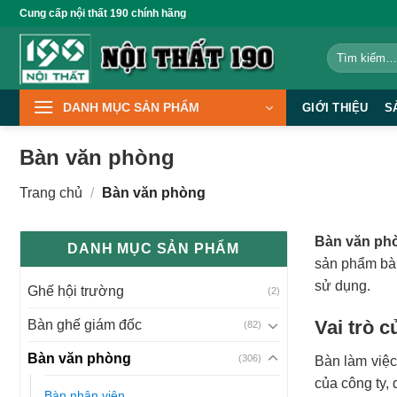
Bỏ
Cung cấp nội thất 190 chính hãng
qua
Tìm
nội
kiếm:
dung
DANH MỤC SẢN PHẨM
GIỚI THIỆU
S
Bàn văn phòng
Trang chủ
/
Bàn văn phòng
Bàn văn ph
DANH MỤC SẢN PHẨM
sản phẩm bàn
sử dụng.
Ghế hội trường
(2)
Vai trò 
Bàn ghế giám đốc
(82)
Bàn văn phòng
(306)
Bàn làm việc
của công ty,
Bàn nhân viên