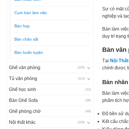
Sự có mặt c
Cụm bàn làm việc
nghiệp và tạ
Bàn họp
Bàn làm việc
duy trì trạng 
Bàn chân sắt
Bàn văn 
Bàn huấn luyện
Tại
Nội Thất
Ghế văn phòng
chính được li
(335)
Tủ văn phòng
(113)
Bàn nhân
Ghế học sinh
(12)
Bàn làm việc
phẩm tích hợ
Bàn Ghế Sofa
(38)
Ghế phòng chờ
(49)
Độ bền sử dụ
Kết cấu chắc
Nội thất khác
(165)