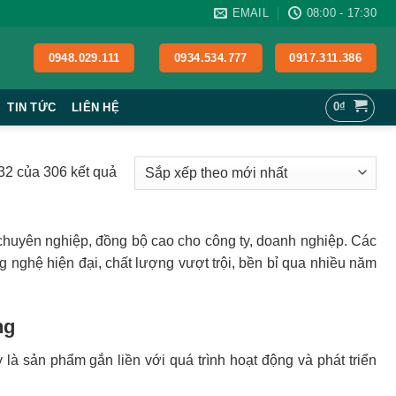
EMAIL
08:00 - 17:30
0948.029.111
0934.534.777
0917.311.386
0
₫
TIN TỨC
LIÊN HỆ
Đã
–32 của 306 kết quả
sắp
xếp
theo
chuyên nghiệp, đồng bộ cao cho công ty, doanh nghiệp. Các
mới
 nghệ hiện đại, chất lượng vượt trội, bền bỉ qua nhiều năm
nhất
ng
 là sản phẩm gắn liền với quá trình hoạt động và phát triển