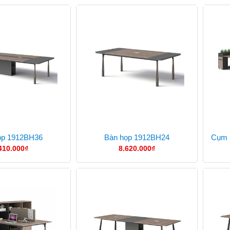
ọp 1912BH36
Bàn họp 1912BH24
Cụm 
410.000
₫
8.620.000
₫