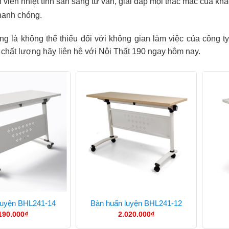
 viên nhiệt tình sẵn sàng tư vấn, giải đáp mọi thắc mắc của kh
hanh chóng.
g là không thể thiếu đối với không gian làm việc của công 
, chất lượng hãy liên hệ với Nội Thất 190 ngay hôm nay.
luyện BHL241-14
Bàn huấn luyện BHL241-12
190.000
₫
2.020.000
₫