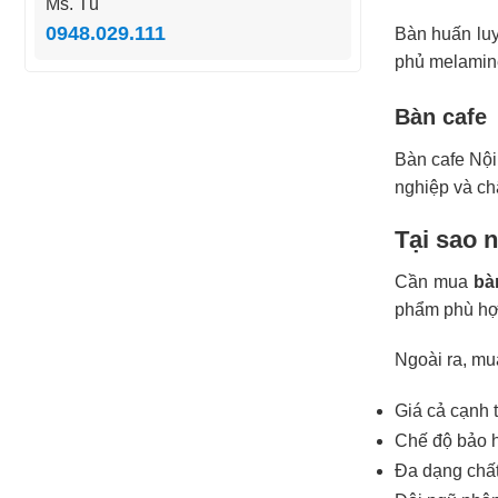
Ms. Tú
0948.029.111
Bàn huấn luy
phủ melamine 
Bàn cafe
Bàn cafe Nội
nghiệp và châ
Tại sao 
Cần mua
bà
phẩm phù hợp
Ngoài ra, mu
Giá cả cạnh t
Chế độ bảo h
Đa dạng chất