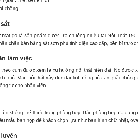
 giản, thiết kế tiện lợi.
ải chăng.
sắt
t mặt gỗ là sản phẩm được ưa chuộng nhiều tại Nội Thất 190
hần chân bàn bằng sắt sơn phủ tĩnh điện cao cấp, bền bỉ trước 
n làm việc
 theo cụm được xem là xu hướng nội thất hiện đại. Nó được x
ích nhỏ. Mẫu nội thất này đem lại tính đồng bộ cao, giải phón
iêng tư cho nhân viên.
hẩm không thể thiếu trong phòng họp. Bàn phòng họp đa dạng 
ều mẫu bàn họp để khách chọn lựa như bàn hình chữ nhật, ova
 luyện