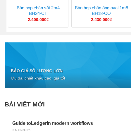
Bàn họp chân sắt 2m4
Bàn họp chân ống oval 1m8
BH24-CT
BH18-CO
2.400.000
₫
2.430.000
₫
BÁO GIÁ SỐ LƯỢNG LỚN
Ưu đãi chiết khấu cao, giá tốt
BÀI VIẾT MỚI
Guide toLedgerin modern workflows
27/12/2025