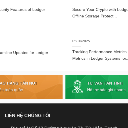
urity Features of Ledger
Secure Your Crypto with Ledger
Offline Storage Protect...
05/10/2025
Tracking Performance Metrics
eamline Updates for Ledger
Metrics in Ledger Systems for..
TƯ VẤN TẬN TÌNH
IAO HÀNG TẬN NƠI
Hỗ trợ báo giá nhanh
ên toàn quốc
LIÊN HỆ CHÚNG TÔI