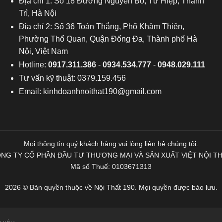
Địa chỉ 1: Số 18 Đường Nguyễn Bồ, Tứ Hiệp, Thanh
Trì, Hà Nội
Địa chỉ 2: Số 36 Toàn Thắng, Phố Khâm Thiên,
Phường Thổ Quan, Quận Đống Đa, Thành phố Hà
Nội, Việt Nam
Hotline:
0917.311.386
-
0934.534.777
-
0948.029.111
Tư vấn kỹ thuật: 0379.159.456
Email:
kinhdoanhnoithat190@gmail.com
Mọi thông tin quý khách hàng vui lòng liên hệ chúng tôi:
NG TY CỔ PHẦN ĐẦU TƯ THƯƠNG MẠI VÀ SẢN XUẤT VIỆT NỘI T
Mã số Thuế: 0103671313
2026 © Bản quyền thuộc về Nội Thất 190. Mọi quyền được bảo lưu.