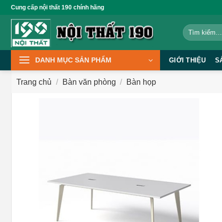
Bỏ
Cung cấp nội thất 190 chính hãng
qua
Tìm
nội
kiếm:
dung
DANH MỤC SẢN PHẨM
GIỚI THIỆU
S
Trang chủ
/
Bàn văn phòng
/
Bàn họp