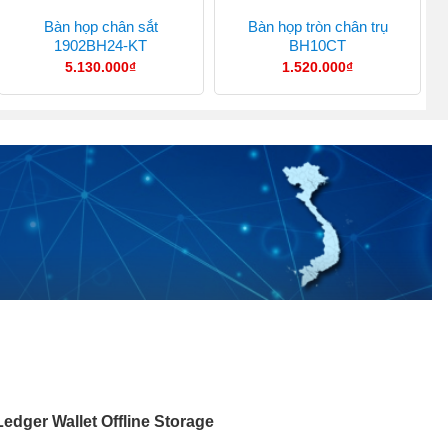
Bàn họp chân sắt
Bàn họp tròn chân trụ
1902BH24-KT
BH10CT
5.130.000
₫
1.520.000
₫
edger Wallet Offline Storage