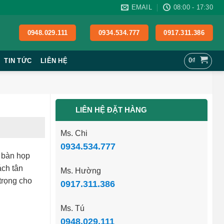
EMAIL
08:00 - 17:30
0948.029.111
0934.534.777
0917.311.386
0
₫
TIN TỨC
LIÊN HỆ
LIÊN HỆ ĐẶT HÀNG
Ms. Chi
0934.534.777
 bàn họp
ách tân
Ms. Hường
trọng cho
0917.311.386
Ms. Tú
0948.029.111