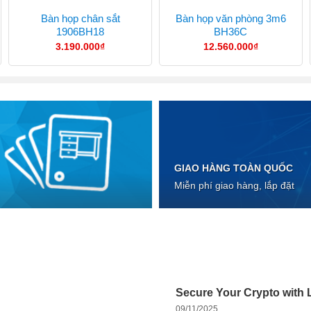
Bàn họp chân sắt
Bàn họp văn phòng 3m6
1906BH18
BH36C
3.190.000
₫
12.560.000
₫
GIAO HÀNG TOÀN QUỐC
Miễn phí giao hàng, lắp đặt
Secure Your Crypto with L
09/11/2025