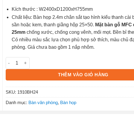
Kích thước : W2400xD1200xH755mm
Chất liệu: Bàn họp 2.4m chân sắt tạo hình kiểu thanh cài 
sần hoặc kem, thanh giằng hộp 25×50.
Mặt bàn gỗ MFC 
25mm
chống xước, chống cong vênh, mối mọt. Bền bỉ the
Có nhiều màu sắc lựa chọn phù hợp sở thích, màu chủ đ
phòng. Giá chưa bao gồm 1 nắp nhôm.
Bàn họp 1910BH24 số lượng
THÊM VÀO GIỎ HÀNG
SKU:
1910BH24
Danh mục:
Bàn văn phòng
,
Bàn họp