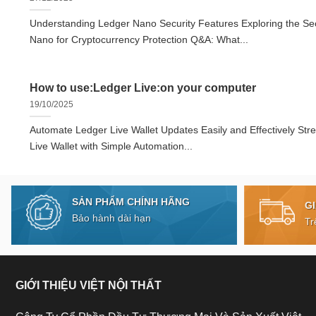
Understanding Ledger Nano Security Features Exploring the Sec
Nano for Cryptocurrency Protection Q&A: What...
How to use:Ledger Live:on your computer
19/10/2025
Automate Ledger Live Wallet Updates Easily and Effectively Str
Live Wallet with Simple Automation...
SẢN PHẨM CHÍNH HÃNG
G
Bảo hành dài hạn
Tr
GIỚI THIỆU VIỆT NỘI THẤT