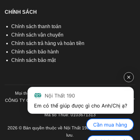
CHÍNH SÁCH
Chính sách thanh toán
Chính sách vận chuyển
Chính sách trả hàng và hoàn tiền
Chính sách bảo hành
Chính sách bảo mật
Mọi thông tin quý khách hàng vui lòng liên hệ chúng tôi:
Nội Thất 190
CÔNG TY CỔ PHẦN ĐẦU TƯ THƯƠNG MẠI VÀ SẢN XUẤT VIỆT
Em có thể giúp được gì cho Anh/Chị ạ? 
NỘI THẤT
Mã số Thuế: 0103671313
Cần mua hàng
2026 © Bản quyền thuộc về Nội Thất 190. Mọi quyền được bảo
lưu.