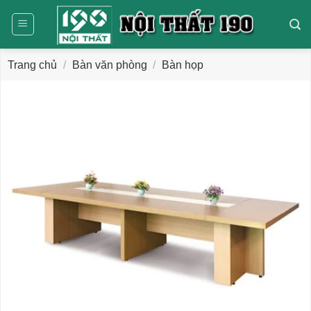
Bỏ
qua
nội
dung
Trang chủ
/
Bàn văn phòng
/
Bàn họp