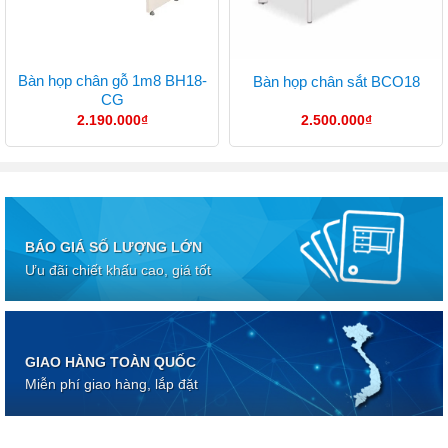
Bàn họp chân gỗ 1m8 BH18-
Bàn họp chân sắt BCO18
CG
2.190.000
₫
2.500.000
₫
BÁO GIÁ SỐ LƯỢNG LỚN
Ưu đãi chiết khấu cao, giá tốt
GIAO HÀNG TOÀN QUỐC
Miễn phí giao hàng, lắp đặt