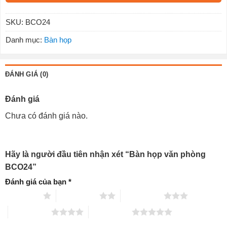
SKU:
BCO24
Danh mục:
Bàn họp
ĐÁNH GIÁ (0)
Đánh giá
Chưa có đánh giá nào.
Hãy là người đầu tiên nhận xét “Bàn họp văn phòng
BCO24”
Đánh giá của bạn
*
1 trên 5 sao
2 trên 5 sao
3 trên 5 sao
4 trên 5 sao
5 trên 5 sao