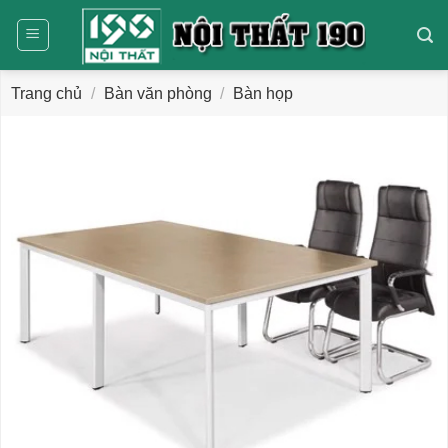
Bỏ
qua
nội
dung
Trang chủ
/
Bàn văn phòng
/
Bàn họp