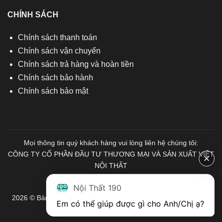
CHÍNH SÁCH
Chính sách thanh toán
Chính sách vận chuyển
Chính sách trả hàng và hoàn tiền
Chính sách bảo hành
Chính sách bảo mật
Mọi thông tin quý khách hàng vui lòng liên hệ chúng tôi:
CÔNG TY CỔ PHẦN ĐẦU TƯ THƯƠNG MẠI VÀ SẢN XUẤT VIỆT
NỘI THẤT
Mã số Thuế: 0103671313
Nội Thất 190
2026 © Bản quyền thuộc về Nội Thất 190. Mọi quyền được bảo
Em có thể giúp được gì cho Anh/Chị ạ? 
lưu.