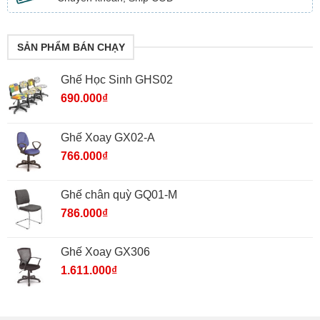
SẢN PHẨM BÁN CHẠY
Ghế Học Sinh GHS02
690.000
₫
Ghế Xoay GX02-A
766.000
₫
Ghế chân quỳ GQ01-M
786.000
₫
Ghế Xoay GX306
1.611.000
₫