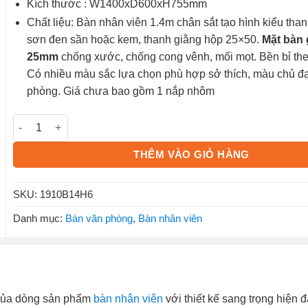
Kích thước : W1400xD600xH755mm
Chất liệu: Bàn nhân viên 1.4m chân sắt tạo hình kiểu than
sơn đen sần hoặc kem, thanh giằng hộp 25×50.
Mặt bàn
25mm
chống xước, chống cong vênh, mối mọt. Bền bỉ the
Có nhiều màu sắc lựa chọn phù hợp sở thích, màu chủ đ
phòng. Giá chưa bao gồm 1 nắp nhôm
Bàn nhân viên 1910B14H6 số lượng
THÊM VÀO GIỎ HÀNG
SKU:
1910B14H6
Danh mục:
Bàn văn phòng
,
Bàn nhân viên
 của dòng sản phẩm
bàn nhân viên
với thiết kế sang trọng hiện đ