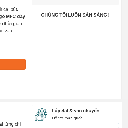
h cài bút,
CHÚNG TÔI LUÔN SẴN SÀNG !
 gỗ MFC dày
o thời gian.
ạo văn
Lắp đặt & vận chuyển
Hỗ trợ toàn quốc
ại từng chi