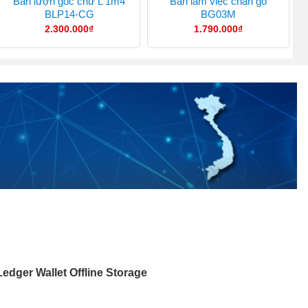
Bàn lượn góc chữ L 1m4
Bàn làm việc chân gỗ
BLP14-CG
BG03M
2.300.000
₫
1.790.000
₫
edger Wallet Offline Storage