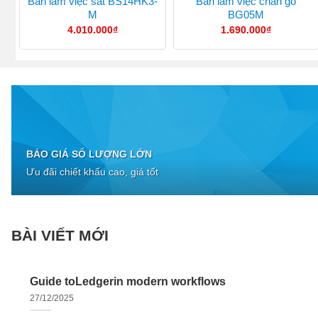
Bàn làm việc sắt BS14HK3-
Bàn làm việc chân gỗ
M
BG05M
4.010.000
₫
1.690.000
₫
BÁO GIÁ SỐ LƯỢNG LỚN
Ưu đãi chiết khấu cao, giá tốt
BÀI VIẾT MỚI
Guide toLedgerin modern workflows
27/12/2025