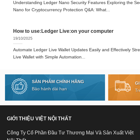
Understanding Ledger Nano Security Features Exploring the Sec
Nano for Cryptocurrency Protection Q&A: What...
How to use:Ledger Live:on your computer
19/10/2025
Automate Ledger Live Wallet Updates Easily and Effectively Str
Live Wallet with Simple Automation...
SẢN PHẨM CHÍNH HÃNG
G
Bảo hành dài hạn
Tr
GIỚI THIỆU VIỆT NỘI THẤT
Công Ty Cổ Phần Đầu Tư Thương Mại Và Sản Xuất Việt