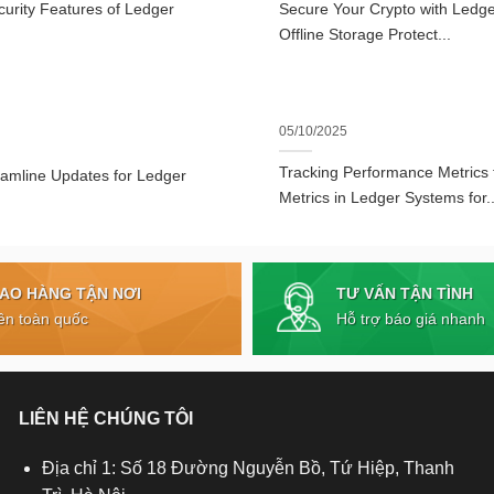
urity Features of Ledger
Secure Your Crypto with Ledger
Offline Storage Protect...
05/10/2025
Tracking Performance Metrics
eamline Updates for Ledger
Metrics in Ledger Systems for..
TƯ VẤN TẬN TÌNH
IAO HÀNG TẬN NƠI
Hỗ trợ báo giá nhanh
ên toàn quốc
LIÊN HỆ CHÚNG TÔI
Địa chỉ 1: Số 18 Đường Nguyễn Bồ, Tứ Hiệp, Thanh