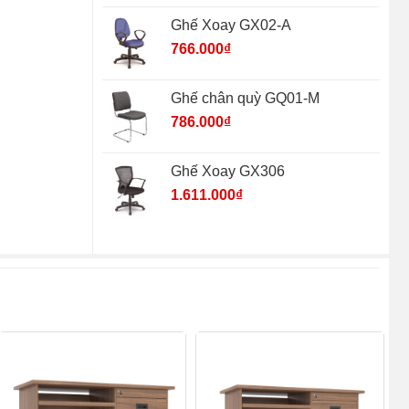
Ghế Xoay GX02-A
766.000
₫
Ghế chân quỳ GQ01-M
786.000
₫
Ghế Xoay GX306
1.611.000
₫