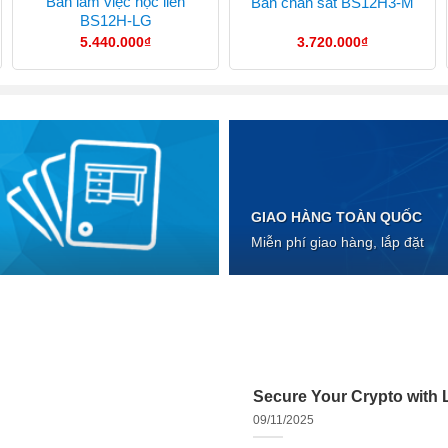
Bàn làm việc hộc liền
Bàn chân sắt BS12H3-M
BS12H-LG
5.440.000
₫
3.720.000
₫
GIAO HÀNG TOÀN QUỐC
Miễn phí giao hàng, lắp đặt
Secure Your Crypto with L
09/11/2025