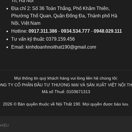
Trì, Hà Nội
Địa chỉ 2: Số 36 Toàn Thắng, Phố Khâm Thiên,
Phường Thổ Quan, Quận Đống Đa, Thành phố Hà
Nội, Việt Nam
Hotline:
0917.311.386
-
0934.534.777
-
0948.029.111
Tư vấn kỹ thuật: 0379.159.456
Email:
kinhdoanhnoithat190@gmail.com
Mọi thông tin quý khách hàng vui lòng liên hệ chúng tôi:
NG TY CỔ PHẦN ĐẦU TƯ THƯƠNG MẠI VÀ SẢN XUẤT VIỆT NỘI T
Mã số Thuế: 0103671313
2026 © Bản quyền thuộc về Nội Thất 190. Mọi quyền được bảo lưu.
THIỆU