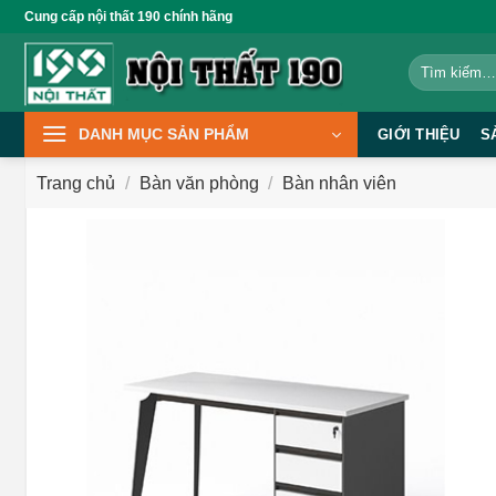
Bỏ
Cung cấp nội thất 190 chính hãng
qua
Tìm
nội
kiếm:
dung
DANH MỤC SẢN PHẨM
GIỚI THIỆU
S
Trang chủ
/
Bàn văn phòng
/
Bàn nhân viên