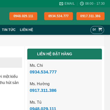
EMAIL
08:00 - 17:30
0948.029.111
0934.534.777
0917.311.386
0
₫
TIN TỨC
LIÊN HỆ
LIÊN HỆ ĐẶT HÀNG
Ms. Chi
0934.534.777
ới một kiểu
thu hút sản
Ms. Hường
0917.311.386
Ms. Tú
0948.029.111