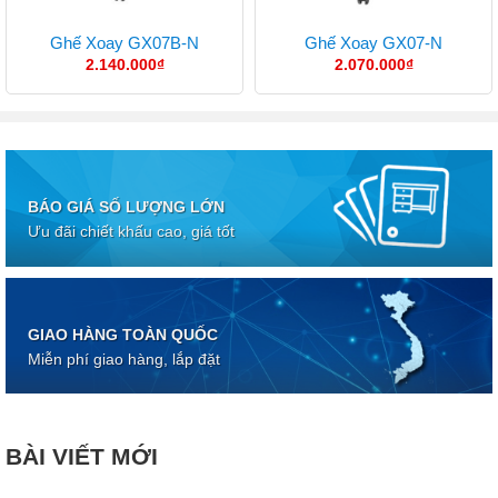
Ghế Xoay GX07B-N
Ghế Xoay GX07-N
2.140.000
₫
2.070.000
₫
BÁO GIÁ SỐ LƯỢNG LỚN
Ưu đãi chiết khấu cao, giá tốt
GIAO HÀNG TOÀN QUỐC
Miễn phí giao hàng, lắp đặt
BÀI VIẾT MỚI