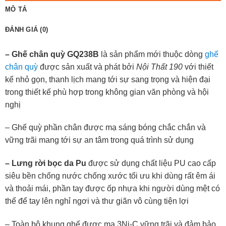
MÔ TẢ
ĐÁNH GIÁ (0)
– Ghế chân quỳ GQ238B
là sản phẩm mới thuộc dòng
ghế
chân quỳ
được sản xuất và phát bởi
Nội Thất 190
với thiết
kế nhỏ gọn, thanh lịch mang tới sự sang trọng và hiện đại
trong thiết kế phù hợp trong không gian văn phòng và hội
nghị
– Ghế quỳ phần chân được mạ sáng bóng chắc chắn và
vững trãi mang tới sự an tâm trong quá trình sử dụng
– Lưng rời bọc da Pu
được sử dụng chất liệu PU cao cấp
siêu bền chống nước chống xước tối ưu khi dùng rất êm ái
và thoải mái, phần tay được ốp nhựa khi người dùng mệt có
thể để tay lên nghỉ ngơi và thư giãn vô cùng tiện lợi
– Toàn bộ khung ghế được mạ 3Ni-C vững trãi và đảm bảo