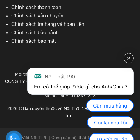
Chính sách thanh toán
Chính sách vận chuyển
Chính sách trả hàng và hoàn tiền
Chính sách bảo hành
Chính sách bảo mật
Mọi thông tin quý khách hàng vui lòng liên hệ chúng tôi:
Nội Thất 190
CÔNG TY CỔ PHẦN ĐẦU TƯ THƯƠNG MẠI VÀ SẢN XUẤT VIỆT
Em có thể giúp được gì cho Anh/Chị ạ? 
NỘI THẤT
Mã số Thuế: 0103671313
Cần mua hàng
2026 © Bản quyền thuộc về Nội Thất 190. Mọi quyền được bảo
lưu.
Gọi lại cho tôi
Việt Nội Thất | Cung cấp nội thất 190 chính hãng
Tư vấn dự án