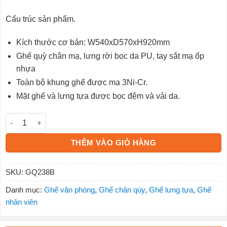
Cấu trúc sản phẩm.
Kích thước cơ bản: W540xD570xH920mm
Ghế quỳ chân mạ, lưng rời bọc da PU, tay sắt mạ ốp
nhựa
Toàn bộ khung ghế được mạ 3Ni-Cr.
Mặt ghế và lưng tựa được bọc đệm và vải da.
Ghế chân quỳ GQ238B số lượng
THÊM VÀO GIỎ HÀNG
SKU:
GQ238B
Danh mục:
Ghế văn phòng
,
Ghế chân qùy
,
Ghế lưng tựa
,
Ghế
nhân viên