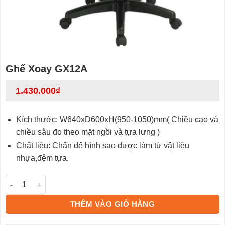
Ghế Xoay GX12A
1.430.000
₫
Kích thước: W640xD600xH(950-1050)mm
( Chiều cao và
chiều sâu đo theo mặt ngồi và tựa lưng )
Chất liệu: Chân đế hình sao được làm từ vật liệu
nhựa,đệm tựa.
Ghế Xoay GX12A số lượng
THÊM VÀO GIỎ HÀNG