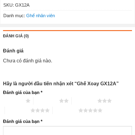
SKU:
GX12A
Danh mục:
Ghế nhân viên
ĐÁNH GIÁ (0)
Đánh giá
Chưa có đánh giá nào.
Hãy là người đầu tiên nhận xét “Ghế Xoay GX12A”
Đánh giá của bạn
*
1 trên 5 sao
2 trên 5 sao
3 trên 5 sao
4 trên 5 sao
5 trên 5 sao
Đánh giá của bạn
*