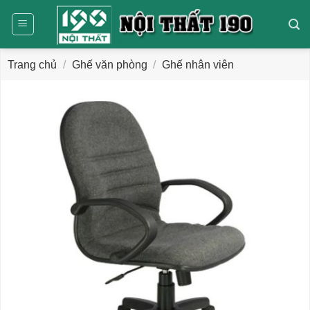
Bỏ
qua
nội
dung
Trang chủ
/
Ghế văn phòng
/
Ghế nhân viên