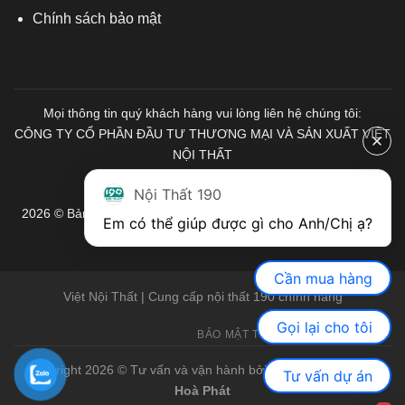
Chính sách bảo mật
Mọi thông tin quý khách hàng vui lòng liên hệ chúng tôi:
CÔNG TY CỔ PHẦN ĐẦU TƯ THƯƠNG MẠI VÀ SẢN XUẤT VIỆT
NỘI THẤT
Mã số Thuế: 0103671313
Nội Thất 190
2026 © Bản quyền thuộc về Nội Thất 190. Mọi quyền được bảo
Em có thể giúp được gì cho Anh/Chị ạ? 
lưu.
Cần mua hàng
Việt Nội Thất | Cung cấp nội thất 190 chính hãng
Gọi lại cho tôi
BẢO MẬT THÔNG TIN
GIỚI THIỆU
Copyright 2026 © Tư vấn và vận hành bởi Việt Nội Thất |
Bàn
Tư vấn dự án
Hoà Phát