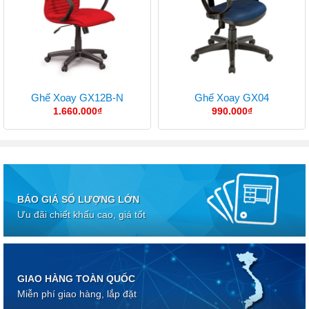
Ghế Xoay GX12B-N
Ghế Xoay GX04
1.660.000
₫
990.000
₫
BÁO GIÁ SỐ LƯỢNG LỚN
Ưu đãi chiết khấu cao, giá tốt
GIAO HÀNG TOÀN QUỐC
Miễn phí giao hàng, lắp đặt