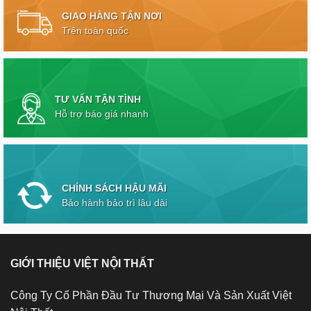
GIAO HÀNG TẬN NƠI
Trên toàn quốc
TƯ VẤN TẬN TÌNH
Hỗ trợ báo giá nhanh
CHÍNH SÁCH HẬU MÃI
Bảo hành bảo trì lâu dài
GIỚI THIỆU VIỆT NỘI THẤT
Công Ty Cổ Phần Đầu Tư Thương Mại Và Sản Xuất Việt