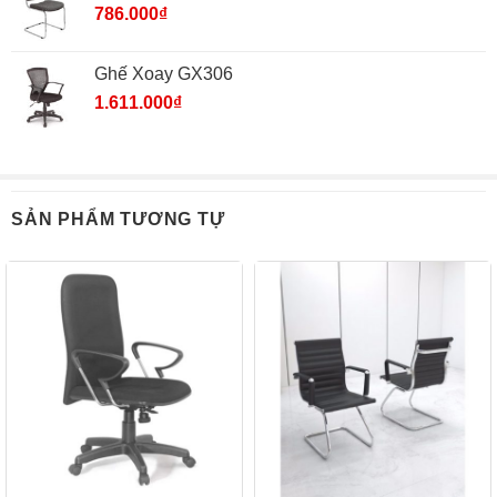
786.000
₫
Ghế Xoay GX306
1.611.000
₫
SẢN PHẨM TƯƠNG TỰ