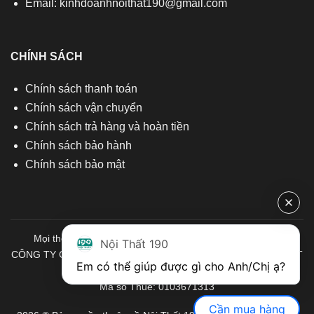
Email:
kinhdoanhnoithat190@gmail.com
CHÍNH SÁCH
Chính sách thanh toán
Chính sách vận chuyển
Chính sách trả hàng và hoàn tiền
Chính sách bảo hành
Chính sách bảo mật
Mọi thông tin quý khách hàng vui lòng liên hệ chúng tôi:
Nội Thất 190
CÔNG TY CỔ PHẦN ĐẦU TƯ THƯƠNG MẠI VÀ SẢN XUẤT VIỆT
Em có thể giúp được gì cho Anh/Chị ạ? 
NỘI THẤT
Mã số Thuế: 0103671313
Cần mua hàng