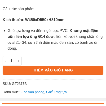
Cấu trúc sản phẩm
Kích thước: W450xD550xH810mm
Ghế tựa lưng và đệm ngồi bọc PVC.
Khung mặt đệm
uốn liền tựa ống Ø14
được liên kết với khung chân ống
oval 21×34, sơn tĩnh điện màu đen sần, có bánh xe di
động.
Ghế tựa GT2317B số lượng
THÊM VÀO GIỎ HÀNG
SKU:
GT2317B
Danh mục:
Ghế văn phòng
,
Ghế lưng tựa