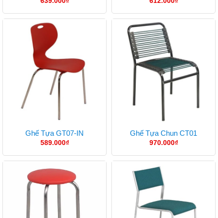
639.000
₫
612.000
₫
Ghế Tựa GT07-IN
Ghế Tựa Chun CT01
589.000
₫
970.000
₫