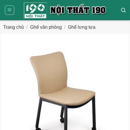
Bỏ
qua
nội
dung
Trang chủ
/
Ghế văn phòng
/
Ghế lưng tựa