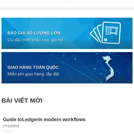
BÁO GIÁ SỐ LƯỢNG LỚN
Ưu đãi chiết khấu cao, giá tốt
GIAO HÀNG TOÀN QUỐC
Miễn phí giao hàng, lắp đặt
BÀI VIẾT MỚI
Guide toLedgerin modern workflows
27/12/2025