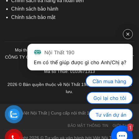
Chính sách trả hàng và hoàn tiền
Chính sách bảo hành
Chính sách bảo mật
Mọi thông tin quý khách hàng vui lòng liên hệ chúng tôi:
Nội Thất 190
CÔNG TY CỔ PHẦN ĐẦU TƯ THƯƠNG MẠI VÀ SẢN XUẤT VIỆT
Em có thể giúp được gì cho Anh/Chị ạ? 
NỘI THẤT
Mã số Thuế: 0103671313
Cần mua hàng
2026 © Bản quyền thuộc về Nội Thất 190. Mọi quyền được bảo
lưu.
Gọi lại cho tôi
Việt Nội Thất | Cung cấp nội thất 190 chính hãng
Tư vấn dự án
BẢO MẬT THÔNG TIN
GIỚI THIỆU
1
Copyright 2026 © Tư vấn và vận hành bởi Việt Nội Thất |
Bàn