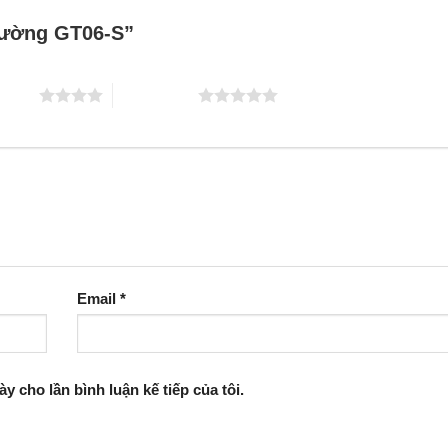
Trường GT06-S”
 5 sao
5 trên 5 sao
Email
*
ày cho lần bình luận kế tiếp của tôi.