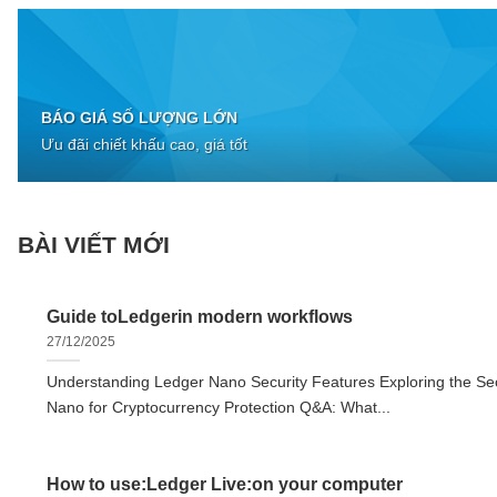
BÁO GIÁ SỐ LƯỢNG LỚN
Ưu đãi chiết khấu cao, giá tốt
BÀI VIẾT MỚI
Guide toLedgerin modern workflows
27/12/2025
Understanding Ledger Nano Security Features Exploring the Sec
Nano for Cryptocurrency Protection Q&A: What...
How to use:Ledger Live:on your computer