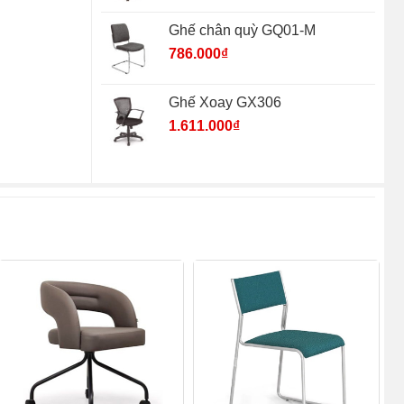
Ghế chân quỳ GQ01-M
786.000
₫
Ghế Xoay GX306
1.611.000
₫