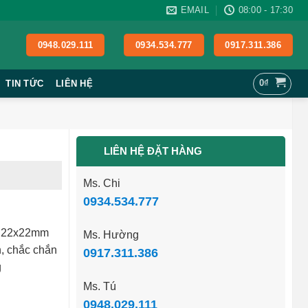
EMAIL
08:00 - 17:30
0948.029.111
0934.534.777
0917.311.386
0
₫
TIN TỨC
LIÊN HỆ
LIÊN HỆ ĐẶT HÀNG
Ms. Chi
0934.534.777
ộp 22x22mm
Ms. Hường
n, chắc chắn
0917.311.386
g
Ms. Tú
0948.029.111