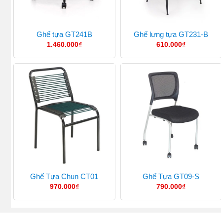
Ghế tựa GT241B
Ghế lưng tựa GT231-B
1.460.000
₫
610.000
₫
Ghế Tựa Chun CT01
Ghế Tựa GT09-S
970.000
₫
790.000
₫