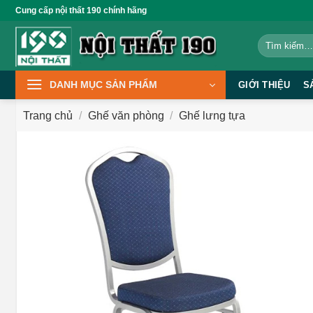
Bỏ
Cung cấp nội thất 190 chính hãng
qua
Tìm
nội
kiếm:
dung
DANH MỤC SẢN PHẨM
GIỚI THIỆU
S
Trang chủ
/
Ghế văn phòng
/
Ghế lưng tựa