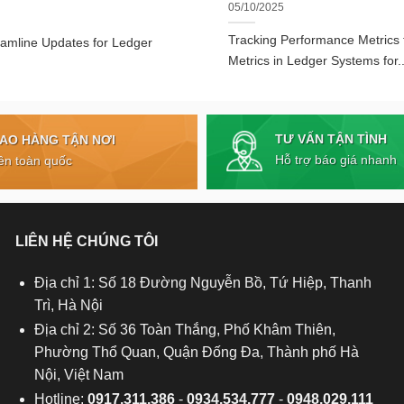
05/10/2025
Tracking Performance Metrics
eamline Updates for Ledger
Metrics in Ledger Systems for..
TƯ VẤN TẬN TÌNH
IAO HÀNG TẬN NƠI
Hỗ trợ báo giá nhanh
ên toàn quốc
LIÊN HỆ CHÚNG TÔI
Địa chỉ 1: Số 18 Đường Nguyễn Bồ, Tứ Hiệp, Thanh
Trì, Hà Nội
Địa chỉ 2: Số 36 Toàn Thắng, Phố Khâm Thiên,
Phường Thổ Quan, Quận Đống Đa, Thành phố Hà
Nội, Việt Nam
Hotline:
0917.311.386
-
0934.534.777
-
0948.029.111