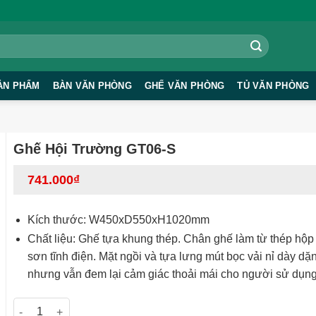
ẢN PHẨM
BÀN VĂN PHÒNG
GHẾ VĂN PHÒNG
TỦ VĂN PHÒNG
Ghế Hội Trường GT06-S
741.000
₫
Kích thước: W450xD550xH1020mm
Chất liệu: Ghế tựa khung thép. Chân ghế làm từ thép h
sơn tĩnh điện. Mặt ngồi và tựa lưng mút bọc vải nỉ dày dặ
nhưng vẫn đem lại cảm giác thoải mái cho người sử dụn
Ghế Hội Trường GT06-S số lượng