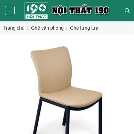
Bỏ
qua
nội
dung
Trang chủ
/
Ghế văn phòng
/
Ghế lưng tựa