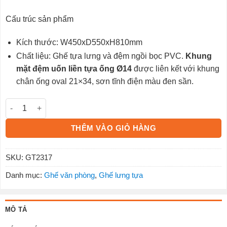
Cấu trúc sản phẩm
Kích thước: W450xD550xH810mm
Chất liệu: Ghế tựa lưng và đệm ngồi bọc PVC.
Khung
mặt đệm uốn liền tựa ống Ø14
được liên kết với khung
chân ống oval 21×34, sơn tĩnh điện màu đen sần.
Ghế tựa GT2317 số lượng
THÊM VÀO GIỎ HÀNG
SKU:
GT2317
Danh mục:
Ghế văn phòng
,
Ghế lưng tựa
MÔ TẢ