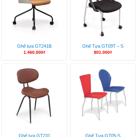
Ghế tựa GT241B
Ghế Tựa GT09T – S
1.460.000
₫
801.000
₫
Ghế tựa GT231
Ghế Tựa GT05-S