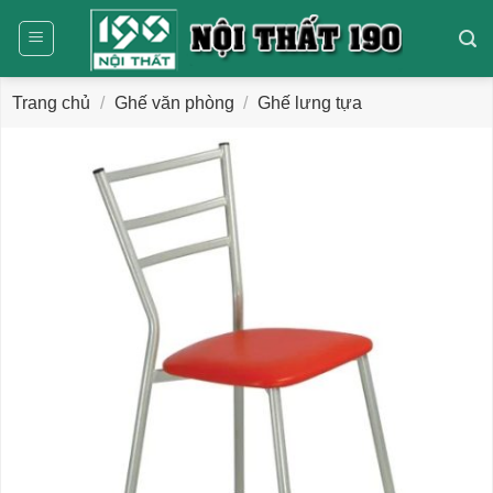
Bỏ
qua
nội
dung
Trang chủ
/
Ghế văn phòng
/
Ghế lưng tựa