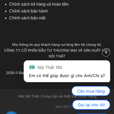
Chính sách trả hàng và hoàn tiền
Chính sách bảo hành
Chính sách bảo mật
Mọi thông tin quý khách hàng vui lòng liên hệ chúng tôi:
CÔNG TY CỔ PHẦN ĐẦU TƯ THƯƠNG MẠI VÀ SẢN XUẤT VIỆT
NỘI THẤT
Mã số Thuế: 0103671313
Nội Thất 190
2026 © Bản quyền thuộc về Nội Thất 190. Mọi quyền được bảo
Em có thể giúp được gì cho Anh/Chị ạ? 
lưu.
Cần mua hàng
Việt Nội Thất | Cung cấp nội thất 190 chính hãng
Gọi lại cho tôi
BẢO MẬT THÔNG TIN
GIỚI THIỆU