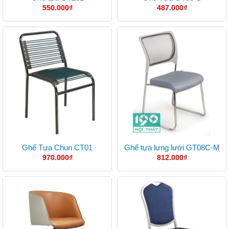
550.000
₫
487.000
₫
Ghế Tựa Chun CT01
Ghế tựa lưng lưới GT08C-M
970.000
₫
812.000
₫