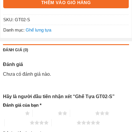
THÊM VÀO GIỎ HÀNG
SKU:
GT02-S
Danh mục:
Ghế lưng tựa
ĐÁNH GIÁ (0)
Đánh giá
Chưa có đánh giá nào.
Hãy là người đầu tiên nhận xét “Ghế Tựa GT02-S”
Đánh giá của bạn
*
1 trên 5 sao
2 trên 5 sao
3 trên 5 sao
4 trên 5 sao
5 trên 5 sao