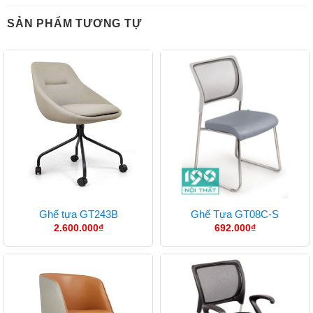
SẢN PHẨM TƯƠNG TỰ
Ghế tựa GT243B
Ghế Tựa GT08C-S
2.600.000
₫
692.000
₫