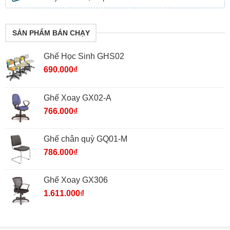
SẢN PHẨM BÁN CHẠY
Ghế Học Sinh GHS02
690.000
₫
Ghế Xoay GX02-A
766.000
₫
Ghế chân quỳ GQ01-M
786.000
₫
Ghế Xoay GX306
1.611.000
₫