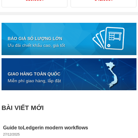
BÁO GIÁ SỐ LƯỢNG LỚN
Ưu đãi chiết khấu cao, giá tốt
GIAO HÀNG TOÀN QUỐC
Miễn phí giao hàng, lắp đặt
BÀI VIẾT MỚI
Guide toLedgerin modern workflows
27/12/2025