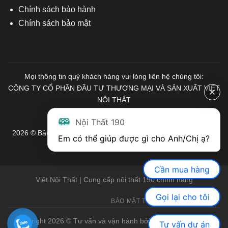
Chính sách bảo hành
Chính sách bảo mật
Mọi thông tin quý khách hàng vui lòng liên hệ chúng tôi:
CÔNG TY CỔ PHẦN ĐẦU TƯ THƯƠNG MẠI VÀ SẢN XUẤT VIỆT
NỘI THẤT
Mã số Thuế: 0103671313
Nội Thất 190
2026 © Bản quyền thuộc về Nội Thất 190. Mọi quyền được bảo
Em có thể giúp được gì cho Anh/Chị ạ? 
lưu.
Cần mua hàng
Việt Nội Thất | Cung cấp nội thất 190 chính hãng
Gọi lại cho tôi
BẢO MẬT THÔNG TIN
GIỚI THIỆU
Copyright 2026 © Tư vấn và vận hành bởi Việt Nội Thất |
Bàn
Tư vấn dự án