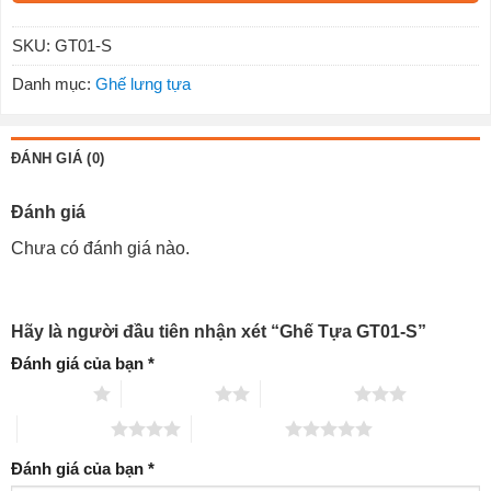
SKU:
GT01-S
Danh mục:
Ghế lưng tựa
ĐÁNH GIÁ (0)
Đánh giá
Chưa có đánh giá nào.
Hãy là người đầu tiên nhận xét “Ghế Tựa GT01-S”
Đánh giá của bạn
*
1 trên 5 sao
2 trên 5 sao
3 trên 5 sao
4 trên 5 sao
5 trên 5 sao
Đánh giá của bạn
*