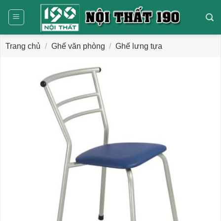
Bỏ
qua
nội
dung
Trang chủ
/
Ghế văn phòng
/
Ghế lưng tựa