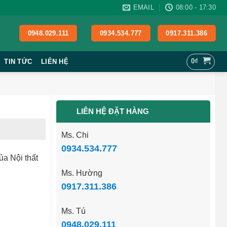
EMAIL
08:00 - 17:30
0948.029.111
0934.534.777
0917.311.386
0
₫
TIN TỨC
LIÊN HỆ
LIÊN HỆ ĐẶT HÀNG
Ms. Chi
0934.534.777
a Nội thất
Ms. Hường
0917.311.386
Ms. Tú
0948.029.111