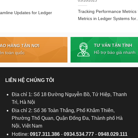
05/10/2025
Tracking Performance Metrics
eamline Updates for Ledger
Metrics in Ledger Systems for..
TƯ VẤN TẬN TÌNH
IAO HÀNG TẬN NƠI
Hỗ trợ báo giá nhanh
ên toàn quốc
LIÊN HỆ CHÚNG TÔI
Địa chỉ 1: Số 18 Đường Nguyễn Bồ, Tứ Hiệp, Thanh
Trì, Hà Nội
Địa chỉ 2: Số 36 Toàn Thắng, Phố Khâm Thiên,
Phường Thổ Quan, Quận Đống Đa, Thành phố Hà
Nội, Việt Nam
Hotline:
0917.311.386
-
0934.534.777
-
0948.029.111