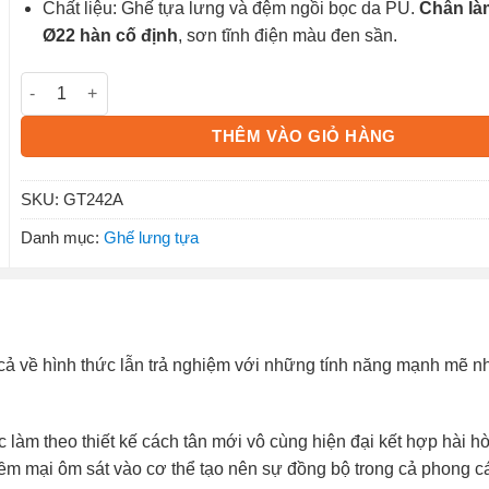
Chất liệu: Ghế tựa lưng và đệm ngồi bọc da PU.
Chân là
Ø22 hàn cố định
, sơn tĩnh điện màu đen sần.
Ghế tựa GT242A số lượng
THÊM VÀO GIỎ HÀNG
SKU:
GT242A
Danh mục:
Ghế lưng tựa
cả về hình thức lẫn trả nghiệm với những tính năng mạnh mẽ 
làm theo thiết kế cách tân mới vô cùng hiện đại kết hợp hài h
m mại ôm sát vào cơ thể tạo nên sự đồng bộ trong cả phong các