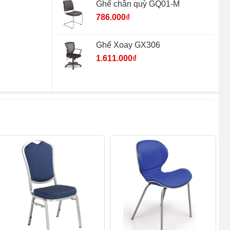
Ghế chân quỳ GQ01-M
786.000
₫
Ghế Xoay GX306
1.611.000
₫