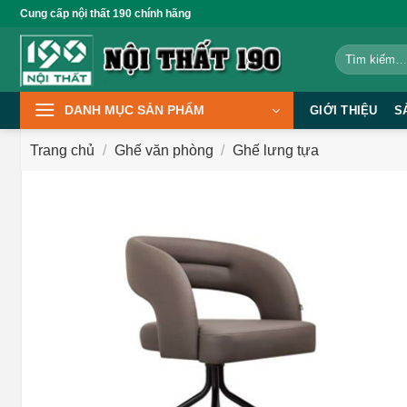
Bỏ
Cung cấp nội thất 190 chính hãng
qua
Tìm
nội
kiếm:
dung
DANH MỤC SẢN PHẨM
GIỚI THIỆU
S
Trang chủ
/
Ghế văn phòng
/
Ghế lưng tựa