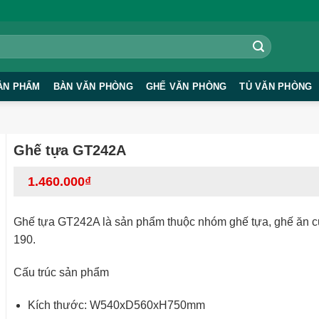
ẢN PHẨM
BÀN VĂN PHÒNG
GHẾ VĂN PHÒNG
TỦ VĂN PHÒNG
Ghế tựa GT242A
1.460.000
₫
Ghế tựa GT242A là sản phẩm thuộc nhóm ghế tựa, ghế ăn củ
190.
Cấu trúc sản phẩm
Kích thước: W540xD560xH750mm