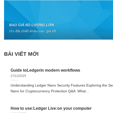
BÁO GIÁ SỐ LƯỢNG LỚN
Ưu đãi chiết khấu cao, giá tốt
BÀI VIẾT MỚI
Guide toLedgerin modern workflows
27/12/2025
Understanding Ledger Nano Security Features Exploring the Sec
Nano for Cryptocurrency Protection Q&A: What...
How to use:Ledger Live:on your computer