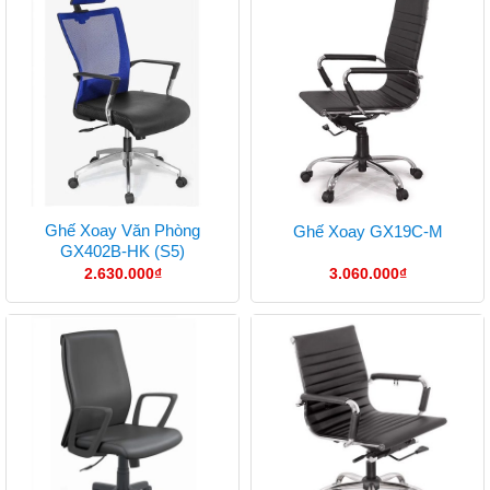
Ghế Xoay Văn Phòng
Ghế Xoay GX19C-M
GX402B-HK (S5)
2.630.000
₫
3.060.000
₫