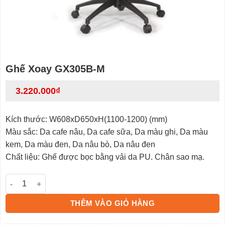
Ghế Xoay GX305B-M
3.220.000
₫
Kích thước: W608xD650xH(1100-1200) (mm)
Màu sắc: Da cafe nâu, Da cafe sữa, Da màu ghi, Da màu
kem, Da màu đen, Da nâu bò, Da nâu đen
Chất liệu: Ghế được bọc bằng vải da PU. Chân sao mạ.
Ghế Xoay GX305B-M số lượng
THÊM VÀO GIỎ HÀNG