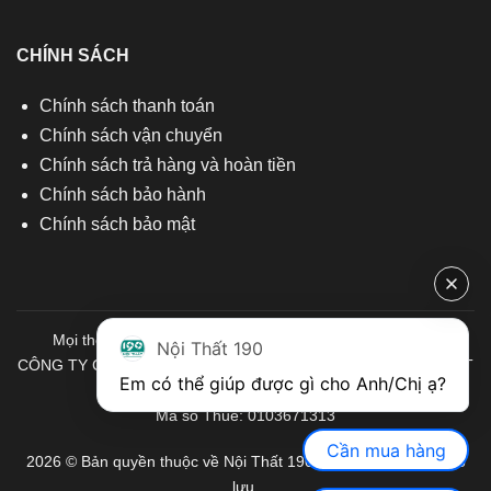
CHÍNH SÁCH
Chính sách thanh toán
Chính sách vận chuyển
Chính sách trả hàng và hoàn tiền
Chính sách bảo hành
Chính sách bảo mật
Mọi thông tin quý khách hàng vui lòng liên hệ chúng tôi:
Nội Thất 190
CÔNG TY CỔ PHẦN ĐẦU TƯ THƯƠNG MẠI VÀ SẢN XUẤT VIỆT
Em có thể giúp được gì cho Anh/Chị ạ? 
NỘI THẤT
Mã số Thuế: 0103671313
Cần mua hàng
2026 © Bản quyền thuộc về Nội Thất 190. Mọi quyền được bảo
lưu.