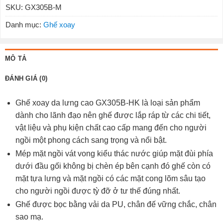
SKU:
GX305B-M
Danh mục:
Ghế xoay
MÔ TẢ
ĐÁNH GIÁ (0)
Ghế xoay da lưng cao GX305B-HK là loại sản phẩm
dành cho lãnh đạo nên ghế được lắp ráp từ các chi tiết,
vật liệu và phụ kiện chất cao cấp mang đến cho người
ngồi một phong cách sang trọng và nổi bật.
Mép mặt ngồi vát vong kiểu thác nước giúp mặt đùi phía
dưới đầu gối không bị chèn ép bên cạnh đó ghế còn có
mặt tựa lưng và mặt ngồi có các mặt cong lõm sâu tạo
cho người ngồi được tỳ đỡ ở tư thế đúng nhất.
Ghế được bọc bằng vải da PU, chân đế vững chắc, chân
sao mạ.