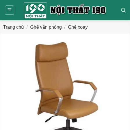
Bỏ
qua
nội
dung
Trang chủ
/
Ghế văn phòng
/
Ghế xoay