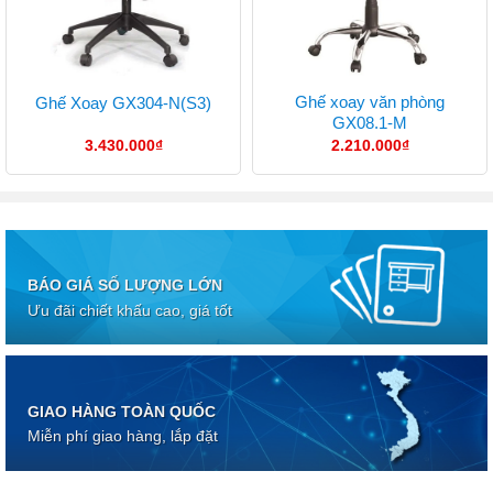
Ghế xoay văn phòng
Ghế Xoay GX304-N(S3)
GX08.1-M
3.430.000
₫
2.210.000
₫
BÁO GIÁ SỐ LƯỢNG LỚN
Ưu đãi chiết khấu cao, giá tốt
GIAO HÀNG TOÀN QUỐC
Miễn phí giao hàng, lắp đặt