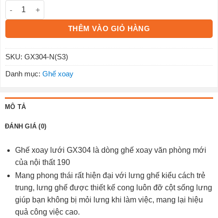
Ghế Xoay GX304-N(S3) số lượng
THÊM VÀO GIỎ HÀNG
SKU:
GX304-N(S3)
Danh mục:
Ghế xoay
MÔ TẢ
ĐÁNH GIÁ (0)
Ghế xoay lưới GX304 là dòng ghế xoay văn phòng mới
của nội thất 190
Mang phong thái rất hiện đại với lưng ghế kiểu cách trẻ
trung, lưng ghế được thiết kế cong luôn đỡ cột sống lưng
giúp bạn không bị mỏi lưng khi làm việc, mang lại hiệu
quả công việc cao.