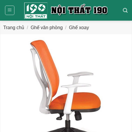
Bỏ
qua
nội
dung
Trang chủ
/
Ghế văn phòng
/
Ghế xoay