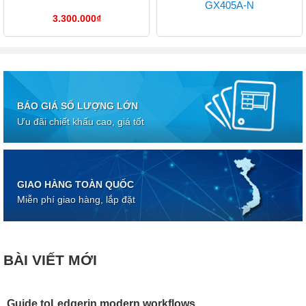
GX405A-N
3.300.000
₫
BÁO GIÁ SỐ LƯỢNG LỚN
Ưu đãi chiết khấu cao, giá tốt
GIAO HÀNG TOÀN QUỐC
Miễn phí giao hàng, lắp đặt
BÀI VIẾT MỚI
Guide toLedgerin modern workflows