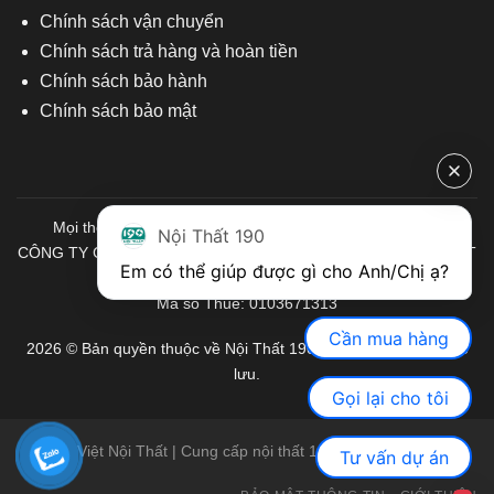
Chính sách vận chuyển
Chính sách trả hàng và hoàn tiền
Chính sách bảo hành
Chính sách bảo mật
Mọi thông tin quý khách hàng vui lòng liên hệ chúng tôi:
Nội Thất 190
CÔNG TY CỔ PHẦN ĐẦU TƯ THƯƠNG MẠI VÀ SẢN XUẤT VIỆT
Em có thể giúp được gì cho Anh/Chị ạ? 
NỘI THẤT
Mã số Thuế: 0103671313
Cần mua hàng
2026 © Bản quyền thuộc về Nội Thất 190. Mọi quyền được bảo
lưu.
Gọi lại cho tôi
Việt Nội Thất | Cung cấp nội thất 190 chính hãng
Tư vấn dự án