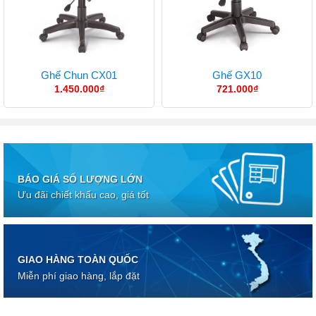
Ghế Chun CX01
Ghế GX10
1.450.000
₫
721.000
₫
BÁO GIÁ SỐ LƯỢNG LỚN
Ưu đãi chiết khấu cao, giá tốt
GIAO HÀNG TOÀN QUỐC
Miễn phí giao hàng, lắp đặt