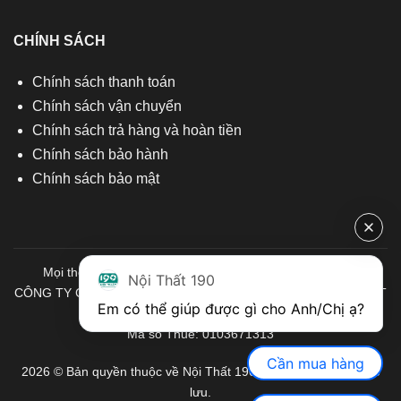
CHÍNH SÁCH
Chính sách thanh toán
Chính sách vận chuyển
Chính sách trả hàng và hoàn tiền
Chính sách bảo hành
Chính sách bảo mật
Mọi thông tin quý khách hàng vui lòng liên hệ chúng tôi:
Nội Thất 190
CÔNG TY CỔ PHẦN ĐẦU TƯ THƯƠNG MẠI VÀ SẢN XUẤT VIỆT
Em có thể giúp được gì cho Anh/Chị ạ? 
NỘI THẤT
Mã số Thuế: 0103671313
Cần mua hàng
2026 © Bản quyền thuộc về Nội Thất 190. Mọi quyền được bảo
lưu.