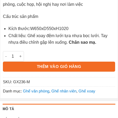
phòng, cuộc họp, hội nghị hay nơi làm việc
Cấu trúc sản phẩm
Kích thước:W650xD550xH1020
Chất liệu: Ghế xoay đệm lưới tựa nhựa bọc lưới. Tay
nhựa điều chỉnh gập lên xuống.
Chân sao mạ.
Ghế xoay văn phòng GX236-M số lượng
THÊM VÀO GIỎ HÀNG
SKU:
GX236-M
Danh mục:
Ghế văn phòng
,
Ghế nhân viên
,
Ghế xoay
MÔ TẢ