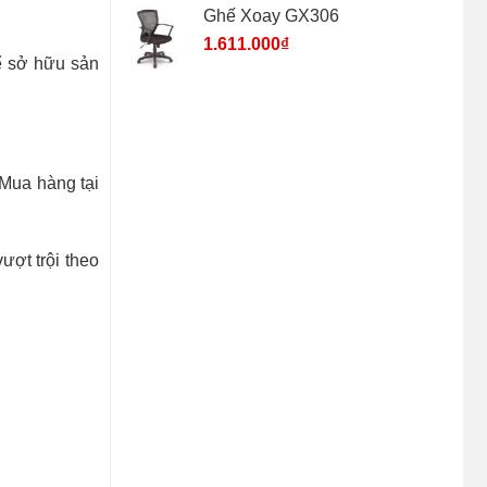
Ghế Xoay GX306
1.611.000
₫
hể sở hữu sản
 Mua hàng tại
ợt trội theo