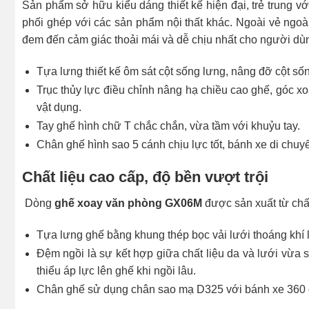
Sản phẩm sở hữu kiểu dáng thiết kế hiện đại, trẻ trung 
phối ghép với các sản phẩm nội thất khác. Ngoài vẻ ngoài
đem đến cảm giác thoải mái và dễ chịu nhất cho người dù
Tựa lưng thiết kế ôm sát cột sống lưng, nâng đỡ cột s
Trục thủy lực điều chỉnh nâng hạ chiều cao ghế, góc xo
vật dụng.
Tay ghế hình chữ T chắc chắn, vừa tầm với khuỷu tay.
Chân ghế hình sao 5 cánh chịu lực tốt, bánh xe di chuy
Chất liệu cao cấp, độ bền vượt trội
Dòng
ghế xoay văn phòng GX06M
được sản xuất từ chất 
Tựa lưng ghế bằng khung thép bọc vải lưới thoáng khí 
Đệm ngồi là sự kết hợp giữa chất liệu da và lưới vừa 
thiểu áp lực lên ghế khi ngồi lâu.
Chân ghế sử dụng chân sao mạ D325 với bánh xe 360 độ,