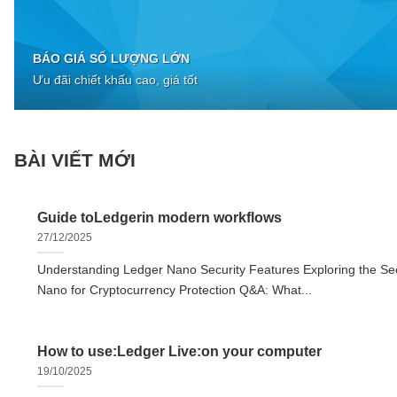
BÁO GIÁ SỐ LƯỢNG LỚN
Ưu đãi chiết khấu cao, giá tốt
BÀI VIẾT MỚI
Guide toLedgerin modern workflows
27/12/2025
Understanding Ledger Nano Security Features Exploring the Sec
Nano for Cryptocurrency Protection Q&A: What...
How to use:Ledger Live:on your computer
19/10/2025