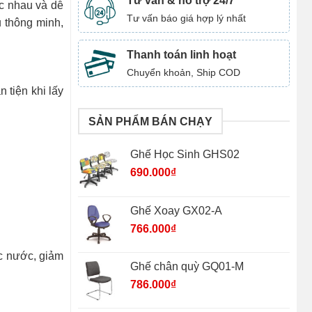
Tư vấn & hỗ trợ 24/7
ác nhau và dễ
Tư vấn báo giá hợp lý nhất
u thông minh,
Thanh toán linh hoạt
Chuyển khoản, Ship COD
 tiện khi lấy
SẢN PHẨM BÁN CHẠY
Ghế Học Sinh GHS02
690.000
₫
Ghế Xoay GX02-A
766.000
₫
ác nước, giảm
Ghế chân quỳ GQ01-M
786.000
₫