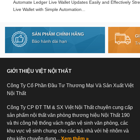
Automate Ledger Live Wallet Updates Easily and Effectively Str
Live Wallet with Simple Automation...
SẢN PHẨM CHÍNH HÃNG
G
Bảo hành dài hạn
Tr
GIỚI THIỆU VIỆT NỘI THẤT
Công Ty Cổ Phần Đầu Tư Thương Mại Và Sản Xuất Việt
Nội Thất
Công Ty CP ĐT TM & SX Việt Nội Thất chuyên cung cấp
sản phẩm nội thất văn phòng thương hiệu Nội Thất 190
và thi công hệ thống vách ngăn vệ sinh văn phòng, các
khu vực vệ sinh chung cho các toà nhà với hệ nhôm và
phụ kiện chuyên dụng...
Xem thêm »