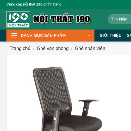
Bỏ
Cung cấp nội thất 190 chính hãng
qua
Tìm
nội
kiếm:
dung
DANH MỤC SẢN PHẨM
GIỚI THIỆU
S
Trang chủ
/
Ghế văn phòng
/
Ghế nhân viên