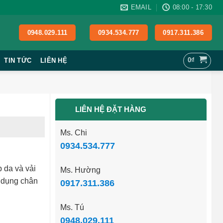
EMAIL
08:00 - 17:30
0948.029.111
0934.534.777
0917.311.386
0
₫
TIN TỨC
LIÊN HỆ
LIÊN HỆ ĐẶT HÀNG
Ms. Chi
0934.534.777
p da và vải
Ms. Hường
ử dụng chân
0917.311.386
Ms. Tú
0948.029.111