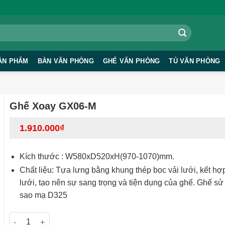
ẢN PHẨM
BÀN VĂN PHÒNG
GHẾ VĂN PHÒNG
TỦ VĂN PHÒNG
Ghế Xoay GX06-M
1.910.000
₫
Kích thước : W580xD520xH(970-1070)mm.
Chất liệu: Tựa lưng bằng khung thép bọc vải lưới, kết hợ
lưới, tạo nên sự sang trọng và tiện dụng của ghế. Ghế s
sao mạ D325
Ghế Xoay GX06-M số lượng