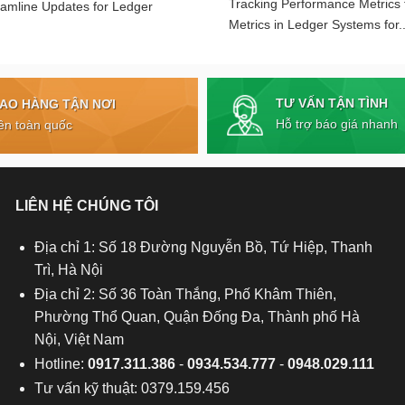
Tracking Performance Metrics
eamline Updates for Ledger
Metrics in Ledger Systems for..
TƯ VẤN TẬN TÌNH
IAO HÀNG TẬN NƠI
Hỗ trợ báo giá nhanh
ên toàn quốc
LIÊN HỆ CHÚNG TÔI
Địa chỉ 1: Số 18 Đường Nguyễn Bồ, Tứ Hiệp, Thanh
Trì, Hà Nội
Địa chỉ 2: Số 36 Toàn Thắng, Phố Khâm Thiên,
Phường Thổ Quan, Quận Đống Đa, Thành phố Hà
Nội, Việt Nam
Hotline:
0917.311.386
-
0934.534.777
-
0948.029.111
Tư vấn kỹ thuật: 0379.159.456