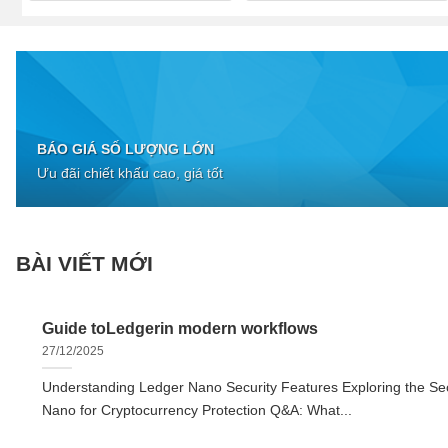
BÁO GIÁ SỐ LƯỢNG LỚN
Ưu đãi chiết khấu cao, giá tốt
BÀI VIẾT MỚI
Guide toLedgerin modern workflows
27/12/2025
Understanding Ledger Nano Security Features Exploring the Sec
Nano for Cryptocurrency Protection Q&A: What...