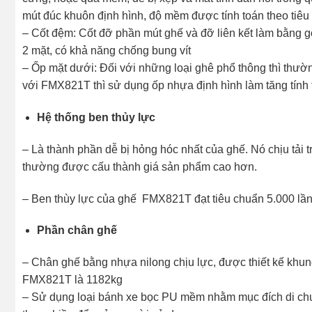
mút đúc khuôn định hình, độ mềm được tính toán theo tiê
– Cốt đệm: Cốt đỡ phần mút ghế và đỡ liên kết làm bằng gỗ
2 mặt, có khả năng chống bung vít
– Ốp mặt dưới: Đối với những loại ghê phổ thông thì thư
với FMX821T thì sử dụng ốp nhựa định hình làm tăng tính 
Hệ thống ben thủy lực
– Là thành phần dễ bị hỏng hóc nhất của ghế. Nó chịu tải t
thường được cấu thành giá sản phẩm cao hơn.
– Ben thùy lực của ghế FMX821T đạt tiêu chuẩn 5.000 lần
Phần chân ghế
– Chân ghế bằng nhựa nilong chịu lực, được thiết kế khung 
FMX821T là 1182kg
– Sử dụng loại bánh xe bọc PU mềm nhằm mục đích di chu