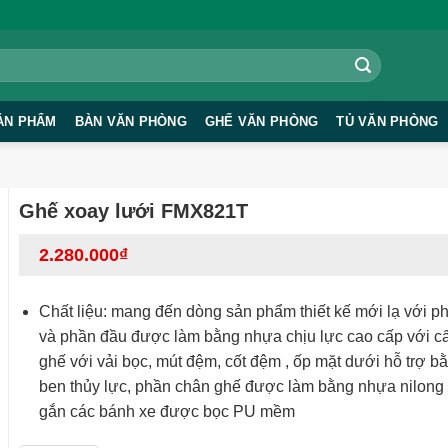
ẢN PHẨM
BÀN VĂN PHÒNG
GHẾ VĂN PHÒNG
TỦ VĂN PHÒNG
Ghế xoay lưới FMX821T
2.280.000
₫
Chất liệu: mang đến dòng sản phẩm thiết kế mới lạ với p
và phần đầu được làm bằng nhựa chịu lực cao cấp với c
ghế với vải bọc, mút đệm, cốt đệm , ốp mặt dưới hỗ trợ b
ben thủy lực, phần chân ghế được làm bằng nhựa nilong 
gắn các bánh xe được bọc PU mềm