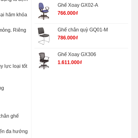
Ghế Xoay GX02-A
766.000
₫
loại hãm khóa
Ghế chân quỳ GQ01-M
 mỏng. Riêng
786.000
₫
Ghế Xoay GX306
1.611.000
₫
 lực loại tốt
ng
 chân ghế
yển đa hướng