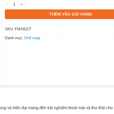
Ghế xoay lưới FMX821T số lượng
THÊM VÀO GIỎ HÀNG
SKU:
FMX821T
Danh mục:
Ghế xoay
rọng và hiện đại mang đến trải nghiệm thoải mái và thư thái ch