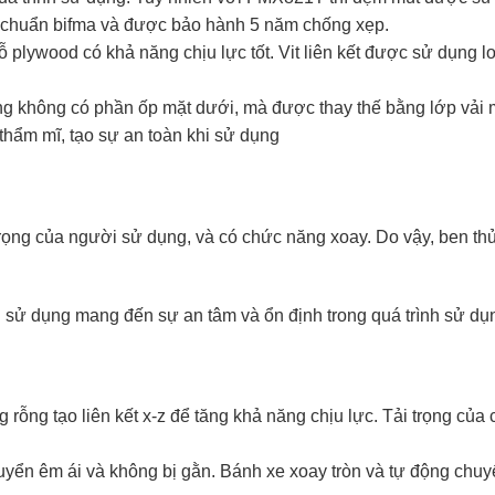
u chuẩn bifma và được bảo hành 5 năm chống xẹp.
 plywood có khả năng chịu lực tốt. Vit liên kết được sử dụng 
ờng không có phần ốp mặt dưới, mà được thay thế bằng lớp vải
thẩm mĩ, tạo sự an toàn khi sử dụng
rọng của người sử dụng, và có chức năng xoay. Do vậy, ben thủy
 sử dụng mang đến sự an tâm và ổn định trong quá trình sử dụ
rỗng tạo liên kết x-z để tăng khả năng chịu lực. Tải trọng của
yển êm ái và không bị gằn. Bánh xe xoay tròn và tự động chu