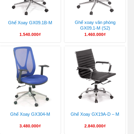
Ghế xoay văn phòng
Ghế Xoay GX09.1B-M
GX09.1-M (S2)
1.540.000
₫
1.460.000
₫
Ghế Xoay GX304-M
Ghế Xoay GX19A-D – M
3.480.000
₫
2.840.000
₫