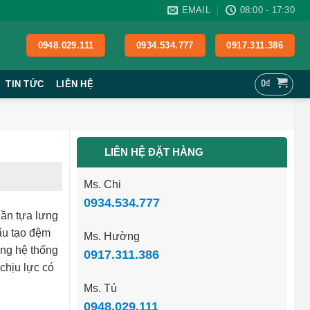
EMAIL
08:00 - 17:30
0948.029.111
0934.534.777
0917.311.386
0
₫
TIN TỨC
LIÊN HỆ
LIÊN HỆ ĐẶT HÀNG
Ms. Chi
0934.534.777
hần tựa lưng
ấu tạo đệm
Ms. Hường
ằng hệ thống
0917.311.386
chịu lực có
Ms. Tú
0948.029.111