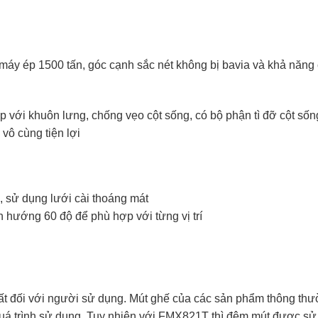
máy ép 1500 tấn, góc cạnh sắc nét không bị bavia và khả năng
p với khuôn lưng, chống vẹo cột sống, có bộ phận tì đỡ cột sốn
vô cùng tiện lợi
 sử dụng lưới cài thoáng mát
h hướng 60 độ để phù hợp với từng vị trí
ất đối với người sử dụng. Mút ghế của các sản phẩm thông thư
 quá trình sử dụng. Tuy nhiên với FMX821T thì đệm mút được s