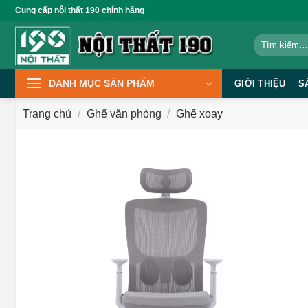
Bỏ
Cung cấp nội thất 190 chính hãng
qua
Tìm
nội
kiếm:
dung
DANH MỤC SẢN PHẨM
GIỚI THIỆU
S
Trang chủ
/
Ghế văn phòng
/
Ghế xoay