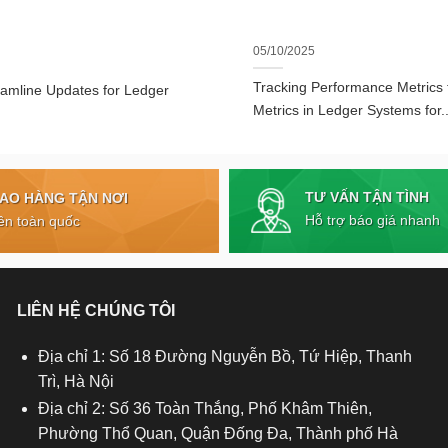
05/10/2025
Tracking Performance Metrics
eamline Updates for Ledger
Metrics in Ledger Systems for..
TƯ VẤN TẬN TÌNH
IAO HÀNG TẬN NƠI
Hỗ trợ báo giá nhanh
ên toàn quốc
LIÊN HỆ CHÚNG TÔI
Địa chỉ 1: Số 18 Đường Nguyễn Bồ, Tứ Hiệp, Thanh
Trì, Hà Nội
Địa chỉ 2: Số 36 Toàn Thắng, Phố Khâm Thiên,
Phường Thổ Quan, Quận Đống Đa, Thành phố Hà