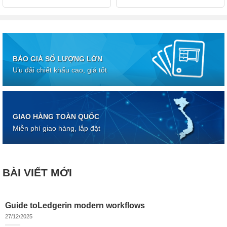
BÁO GIÁ SỐ LƯỢNG LỚN
Ưu đãi chiết khấu cao, giá tốt
GIAO HÀNG TOÀN QUỐC
Miễn phí giao hàng, lắp đặt
BÀI VIẾT MỚI
Guide toLedgerin modern workflows
27/12/2025