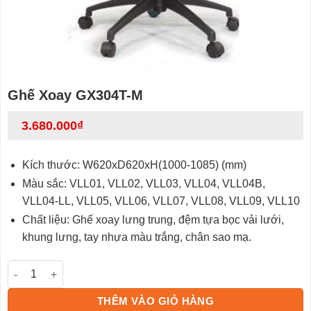
Ghế Xoay GX304T-M
3.680.000
₫
Kích thước: W620xD620xH(1000-1085) (mm)
Màu sắc: VLL01, VLL02, VLL03, VLL04, VLL04B,
VLL04-LL, VLL05, VLL06, VLL07, VLL08, VLL09, VLL10
Chất liệu:
Ghế xoay lưng trung, đệm tựa bọc vải lưới,
khung lưng, tay nhựa màu trắng, chân sao mạ.
Ghế Xoay GX304T-M số lượng
THÊM VÀO GIỎ HÀNG