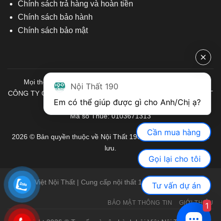
Chính sách trả hàng và hoàn tiền
Chính sách bảo hành
Chính sách bảo mật
Mọi thông tin quý khách hàng vui lòng liên hệ chúng tôi:
Nội Thất 190
CÔNG TY CỔ PHẦN ĐẦU TƯ THƯƠNG MẠI VÀ SẢN XUẤT VIỆT
Em có thể giúp được gì cho Anh/Chị ạ? 
NỘI THẤT
Mã số Thuế: 0103671313
Cần mua hàng
2026 © Bản quyền thuộc về Nội Thất 190. Mọi quyền được bảo
lưu.
Gọi lại cho tôi
Việt Nội Thất | Cung cấp nội thất 190 chính hãng
Tư vấn dự án
BẢO MẬT THÔNG TIN
GIỚI THIỆU
1