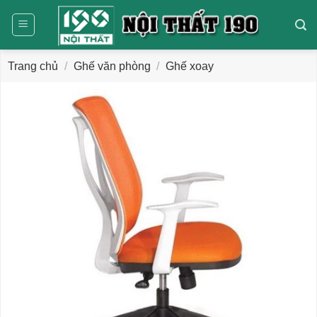
Bỏ
qua
nội
dung
Trang chủ
/
Ghế văn phòng
/
Ghế xoay