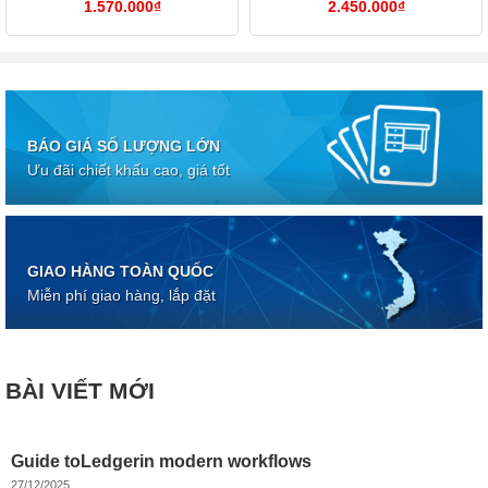
1.570.000
₫
2.450.000
₫
BÁO GIÁ SỐ LƯỢNG LỚN
Ưu đãi chiết khấu cao, giá tốt
GIAO HÀNG TOÀN QUỐC
Miễn phí giao hàng, lắp đặt
BÀI VIẾT MỚI
Guide toLedgerin modern workflows
27/12/2025