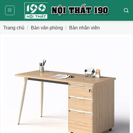
Bỏ
qua
nội
dung
Trang chủ
/
Bàn văn phòng
/
Bàn nhân viên