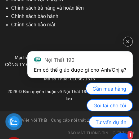
Chính sách trả hàng và hoàn tiền
Chính sách bảo hành
Chính sách bảo mật
Mọi thông tin quý khách hàng vui lòng liên hệ chúng tôi:
Nội Thất 190
CÔNG TY CỔ PHẦN ĐẦU TƯ THƯƠNG MẠI VÀ SẢN XUẤT VIỆT
Em có thể giúp được gì cho Anh/Chị ạ? 
NỘI THẤT
Mã số Thuế: 0103671313
Cần mua hàng
2026 © Bản quyền thuộc về Nội Thất 190. Mọi quyền được bảo
lưu.
Gọi lại cho tôi
Việt Nội Thất | Cung cấp nội thất 190 chính hãng
Tư vấn dự án
BẢO MẬT THÔNG TIN
GIỚI THIỆU
1