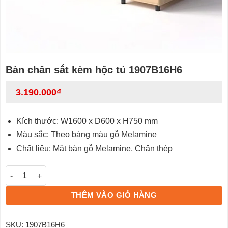
Bàn chân sắt kèm hộc tủ 1907B16H6
3.190.000
₫
Kích thước: W1600 x D600 x H750 mm
Màu sắc: Theo bảng màu gỗ Melamine
Chất liệu: Mặt bàn gỗ Melamine, Chân thép
Bàn chân sắt kèm hộc tủ 1907B16H6 số lượng
THÊM VÀO GIỎ HÀNG
SKU:
1907B16H6