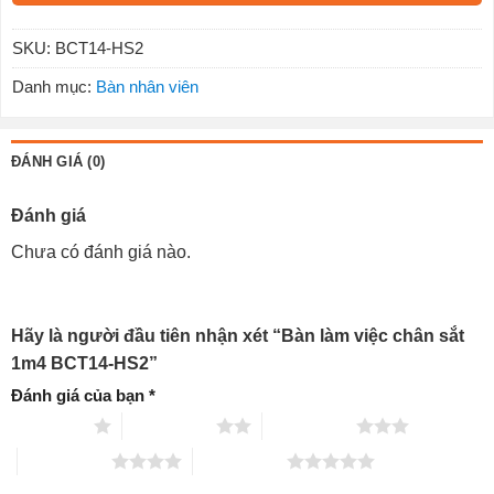
SKU:
BCT14-HS2
Danh mục:
Bàn nhân viên
ĐÁNH GIÁ (0)
Đánh giá
Chưa có đánh giá nào.
Hãy là người đầu tiên nhận xét “Bàn làm việc chân sắt
1m4 BCT14-HS2”
Đánh giá của bạn
*
1 trên 5 sao
2 trên 5 sao
3 trên 5 sao
4 trên 5 sao
5 trên 5 sao