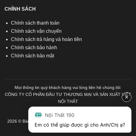
CHÍNH SÁCH
Chính sách thanh toán
Chính sách vận chuyển
Chính sách trả hàng và hoàn tiền
Chính sách bảo hành
Chính sách bảo mật
Mọi thông tin quý khách hàng vui lòng liên hệ chúng tôi:
CÔNG TY CỔ PHẦN ĐẦU TƯ THƯƠNG MẠI VÀ SẢN XUẤT VIỆT
NỘI THẤT
Mã số Thuế: 0103671313
Nội Thất 190
2026 © Bản quyền thuộc về Nội Thất 190. Mọi quyền được bảo
Em có thể giúp được gì cho Anh/Chị ạ? 
lưu.