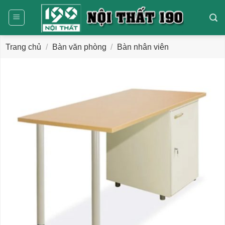
Bỏ
qua
nội
dung
Trang chủ
/
Bàn văn phòng
/
Bàn nhân viên