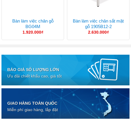
Bàn làm việc chân gỗ
Bàn làm việc chân sắt mặt
BG04M
gỗ 1905B12-2
1.920.000
₫
2.630.000
₫
BÁO GIÁ SỐ LƯỢNG LỚN
Ưu đãi chiết khấu cao, giá tốt
GIAO HÀNG TOÀN QUỐC
Miễn phí giao hàng, lắp đặt