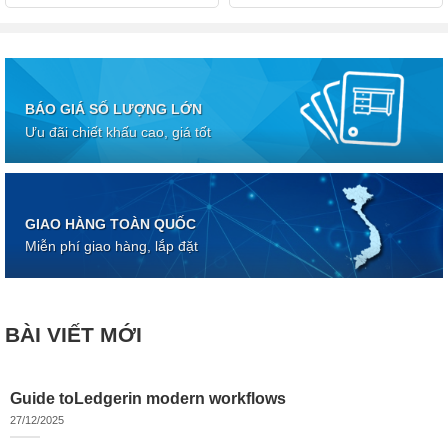
BÁO GIÁ SỐ LƯỢNG LỚN
Ưu đãi chiết khấu cao, giá tốt
GIAO HÀNG TOÀN QUỐC
Miễn phí giao hàng, lắp đặt
BÀI VIẾT MỚI
Guide toLedgerin modern workflows
27/12/2025