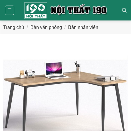
Bỏ
qua
nội
dung
Trang chủ
/
Bàn văn phòng
/
Bàn nhân viên