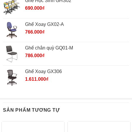
Ghế Học Sinh GHS02
690.000
₫
Ghế Xoay GX02-A
766.000
₫
Ghế chân quỳ GQ01-M
786.000
₫
Ghế Xoay GX306
1.611.000
₫
SẢN PHẨM TƯƠNG TỰ