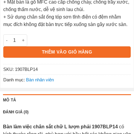
+ Mặt bàn là gỗ MFC cao cấp chống cháy, chống trầy xước,
chống thấm nước, dễ vệ sinh lau chùi.
+ Sử dụng chân sắt ống tóp sơn tĩnh điện có đệm nhằm
mục đích không đặt bàn trực tiếp xuống sàn gây xước sàn.
Bàn nhân viên lượn phải 1907BLP14 số lượng
THÊM VÀO GIỎ HÀNG
SKU:
1907BLP14
Danh mục:
Bàn nhân viên
MÔ TẢ
ĐÁNH GIÁ (0)
Bàn làm việc chân sắt chữ L lượn phải 1907BLP14
có