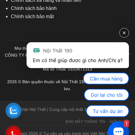
Chính sách trả hàng và hoàn tiền
Chính sách bảo hành
Chính sách bảo mật
Mọi thông tin quý khách hàng vui lòng liên hệ chúng tôi:
Nội Thất 190
CÔNG TY CỔ PHẦN ĐẦU TƯ THƯƠNG MẠI VÀ SẢN XUẤT VIỆT
Em có thể giúp được gì cho Anh/Chị ạ? 
NỘI THẤT
Mã số Thuế: 0103671313
Cần mua hàng
2026 © Bản quyền thuộc về Nội Thất 190. Mọi quyền được bảo
lưu.
Gọi lại cho tôi
Việt Nội Thất | Cung cấp nội thất 190 chính hãng
Tư vấn dự án
BẢO MẬT THÔNG TIN
GIỚI THIỆU
1
Copyright 2026 © Tư vấn và vận hành bởi Việt Nội Thất |
Bàn