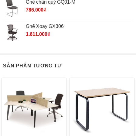
Ghế chân quỳ GQ01-M
786.000
₫
Ghế Xoay GX306
1.611.000
₫
SẢN PHẨM TƯƠNG TỰ