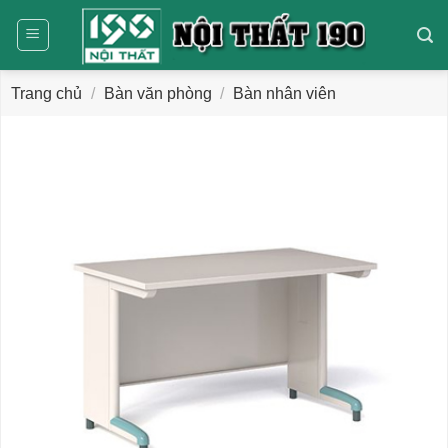
Bỏ
qua
nội
dung
Trang chủ
/
Bàn văn phòng
/
Bàn nhân viên