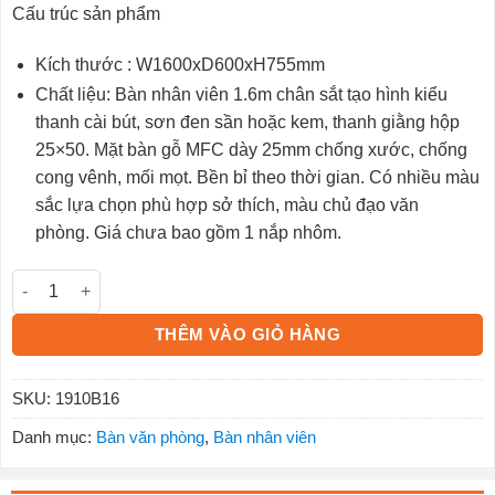
Cấu trúc sản phẩm
Kích thước : W1600xD600xH755mm
Chất liệu: Bàn nhân viên 1.6m chân sắt tạo hình kiểu
thanh cài bút, sơn đen sần hoặc kem, thanh giằng hộp
25×50. Mặt bàn gỗ MFC dày 25mm chống xước, chống
cong vênh, mối mọt. Bền bỉ theo thời gian. Có nhiều màu
sắc lựa chọn phù hợp sở thích, màu chủ đạo văn
phòng. Giá chưa bao gồm 1 nắp nhôm.
Bàn nhân viên 1910B16 số lượng
THÊM VÀO GIỎ HÀNG
SKU:
1910B16
Danh mục:
Bàn văn phòng
,
Bàn nhân viên