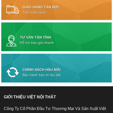
GIAO HÀNG TẬN NƠI
Trên toàn quốc
TƯ VẤN TẬN TÌNH
Hỗ trợ báo giá nhanh
CHÍNH SÁCH HẬU MÃI
Bảo hành bảo trì lâu dài
GIỚI THIỆU VIỆT NỘI THẤT
Công Ty Cổ Phần Đầu Tư Thương Mại Và Sản Xuất Việt