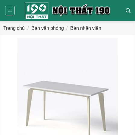
Bỏ
qua
nội
dung
Trang chủ
/
Bàn văn phòng
/
Bàn nhân viên