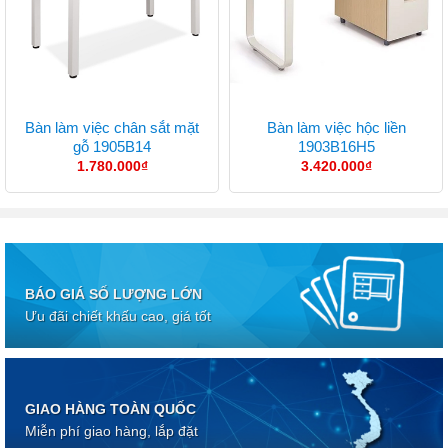
Bàn làm việc chân sắt mặt
Bàn làm việc hộc liền
gỗ 1905B14
1903B16H5
1.780.000
₫
3.420.000
₫
BÁO GIÁ SỐ LƯỢNG LỚN
Ưu đãi chiết khấu cao, giá tốt
GIAO HÀNG TOÀN QUỐC
Miễn phí giao hàng, lắp đặt