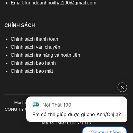
Email:
kinhdoanhnoithat190@gmail.com
CHÍNH SÁCH
Chính sách thanh toán
Chính sách vận chuyển
Chính sách trả hàng và hoàn tiền
Chính sách bảo hành
Chính sách bảo mật
Mọi thông tin quý khách hàng vui lòng liên hệ chúng tôi:
Nội Thất 190
CÔNG TY CỔ PHẦN ĐẦU TƯ THƯƠNG MẠI VÀ SẢN XUẤT VIỆT
Em có thể giúp được gì cho Anh/Chị ạ? 
NỘI THẤT
Mã số Thuế: 0103671313
Cần mua hàng