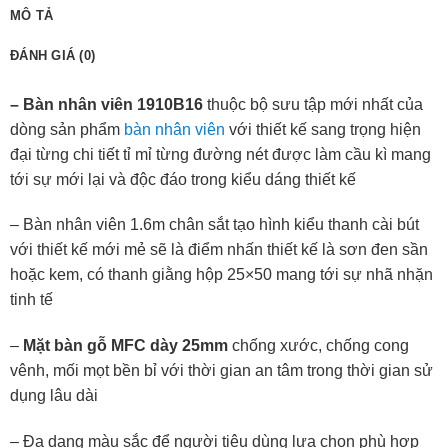
MÔ TẢ
ĐÁNH GIÁ (0)
– Bàn nhân viên 1910B16
thuộc bộ sưu tập mới nhất của
dòng sản phẩm
bàn nhân viên
với thiết kế sang trọng hiện
đại từng chi tiết tỉ mỉ từng đường nét được làm cầu kì mang
tới sự mới lại và độc đáo trong kiểu dáng thiết kế
– Bàn nhân viên 1.6m chân sắt tạo hình kiểu thanh cài bút
với thiết kế mới mẻ sẽ là điểm nhấn thiết kế là sơn đen sần
hoặc kem, có thanh giằng hộp 25×50 mang tới sự nhã nhặn
tinh tế
–
Mặt bàn gỗ MFC dày 25mm
chống xước, chống cong
vênh, mối mọt bền bỉ với thời gian an tâm trong thời gian sử
dụng lâu dài
– Đa dạng màu sắc để người tiêu dùng lựa chọn phù hợp