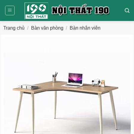
Bỏ
qua
nội
dung
Trang chủ
/
Bàn văn phòng
/
Bàn nhân viên