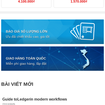
4.100.000
₫
1.570.000
₫
BÁO GIÁ SỐ LƯỢNG LỚN
Ưu đãi chiết khấu cao, giá tốt
GIAO HÀNG TOÀN QUỐC
Miễn phí giao hàng, lắp đặt
BÀI VIẾT MỚI
Guide toLedgerin modern workflows
27/12/2025