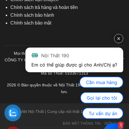
Chính sách trả hàng và hoàn tiền
Chính sách bảo hành
Chính sách bảo mật
Mọi thông tin quý khách hàng vui lòng liên hệ chúng tôi:
Nội Thất 190
CÔNG TY CỔ PHẦN ĐẦU TƯ THƯƠNG MẠI VÀ SẢN XUẤT VIỆT
Em có thể giúp được gì cho Anh/Chị ạ? 
NỘI THẤT
Mã số Thuế: 0103671313
Cần mua hàng
2026 © Bản quyền thuộc về Nội Thất 190. Mọi quyền được bảo
lưu.
Gọi lại cho tôi
Việt Nội Thất | Cung cấp nội thất 190 chính hãng
Tư vấn dự án
BẢO MẬT THÔNG TIN
GIỚI THIỆU
1