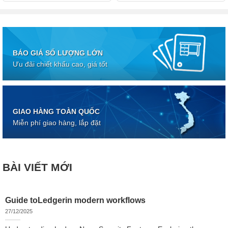
BÁO GIÁ SỐ LƯỢNG LỚN
Ưu đãi chiết khấu cao, giá tốt
GIAO HÀNG TOÀN QUỐC
Miễn phí giao hàng, lắp đặt
BÀI VIẾT MỚI
Guide toLedgerin modern workflows
27/12/2025