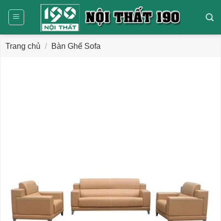
Bỏ
qua
nội
dung
Trang chủ
/
Bàn Ghế Sofa