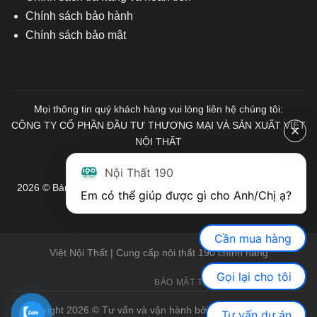
Chính sách bảo hành
Chính sách bảo mật
Mọi thông tin quý khách hàng vui lòng liên hệ chúng tôi:
CÔNG TY CỔ PHẦN ĐẦU TƯ THƯƠNG MẠI VÀ SẢN XUẤT VIỆT
NỘI THẤT
Mã số Thuế: 0103671313
Nội Thất 190
2026 © Bản quyền thuộc về Nội Thất 190. Mọi quyền được bảo
Em có thể giúp được gì cho Anh/Chị ạ? 
lưu.
Cần mua hàng
Việt Nội Thất | Cung cấp nội thất 190 chính hãng
Gọi lại cho tôi
BẢO MẬT THÔNG TIN
GIỚI THIỆU
Copyright 2026 © Tư vấn và vận hành bởi Việt Nội Thất |
Bàn
Tư vấn dự án