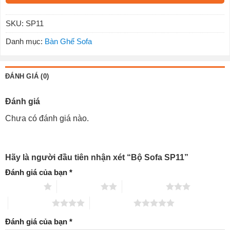
SKU:
SP11
Danh mục:
Bàn Ghế Sofa
ĐÁNH GIÁ (0)
Đánh giá
Chưa có đánh giá nào.
Hãy là người đầu tiên nhận xét “Bộ Sofa SP11”
Đánh giá của bạn
*
1 trên 5 sao
2 trên 5 sao
3 trên 5 sao
4 trên 5 sao
5 trên 5 sao
Đánh giá của bạn
*