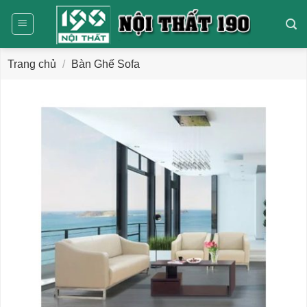
Bỏ
qua
nội
dung
Trang chủ
/
Bàn Ghế Sofa