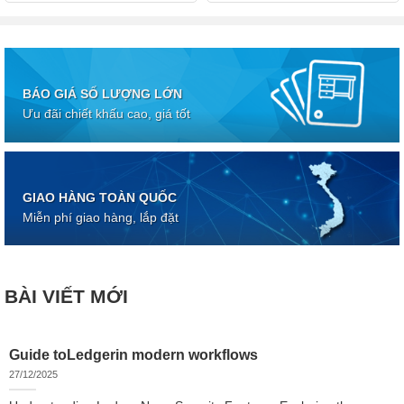
BÁO GIÁ SỐ LƯỢNG LỚN
Ưu đãi chiết khấu cao, giá tốt
GIAO HÀNG TOÀN QUỐC
Miễn phí giao hàng, lắp đặt
BÀI VIẾT MỚI
Guide toLedgerin modern workflows
27/12/2025