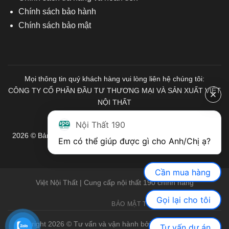
Chính sách bảo hành
Chính sách bảo mật
Mọi thông tin quý khách hàng vui lòng liên hệ chúng tôi:
CÔNG TY CỔ PHẦN ĐẦU TƯ THƯƠNG MẠI VÀ SẢN XUẤT VIỆT
NỘI THẤT
Mã số Thuế: 0103671313
Nội Thất 190
2026 © Bản quyền thuộc về Nội Thất 190. Mọi quyền được bảo
Em có thể giúp được gì cho Anh/Chị ạ? 
lưu.
Cần mua hàng
Việt Nội Thất | Cung cấp nội thất 190 chính hãng
Gọi lại cho tôi
BẢO MẬT THÔNG TIN
GIỚI THIỆU
Copyright 2026 © Tư vấn và vận hành bởi Việt Nội Thất |
Bàn
Tư vấn dự án