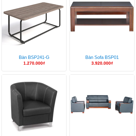
Bàn BSP241-G
Bàn Sofa BSP01
1.270.000
₫
3.920.000
₫