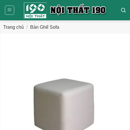
Bỏ
qua
nội
dung
Trang chủ
/
Bàn Ghế Sofa