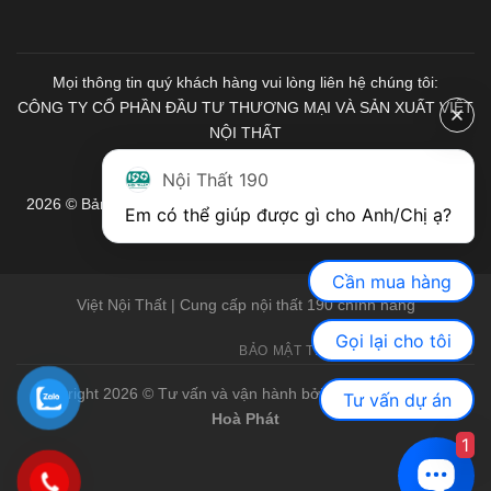
Mọi thông tin quý khách hàng vui lòng liên hệ chúng tôi:
CÔNG TY CỔ PHẦN ĐẦU TƯ THƯƠNG MẠI VÀ SẢN XUẤT VIỆT
NỘI THẤT
Mã số Thuế: 0103671313
Nội Thất 190
2026 © Bản quyền thuộc về Nội Thất 190. Mọi quyền được bảo
Em có thể giúp được gì cho Anh/Chị ạ? 
lưu.
Cần mua hàng
Việt Nội Thất | Cung cấp nội thất 190 chính hãng
Gọi lại cho tôi
BẢO MẬT THÔNG TIN
GIỚI THIỆU
Copyright 2026 © Tư vấn và vận hành bởi Việt Nội Thất |
Bàn
Tư vấn dự án
Hoà Phát
1