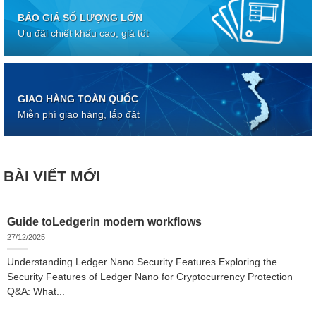
BÁO GIÁ SỐ LƯỢNG LỚN
Ưu đãi chiết khấu cao, giá tốt
GIAO HÀNG TOÀN QUỐC
Miễn phí giao hàng, lắp đặt
BÀI VIẾT MỚI
Guide toLedgerin modern workflows
27/12/2025
Understanding Ledger Nano Security Features Exploring the
Security Features of Ledger Nano for Cryptocurrency Protection
Q&A: What...