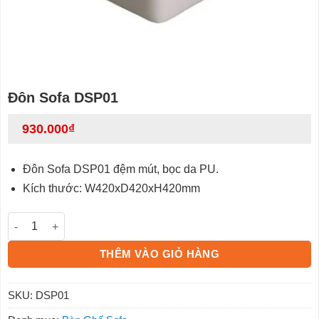
Đôn Sofa DSP01
930.000
₫
Đôn Sofa DSP01 đệm mút, bọc da PU.
Kích thước: W420xD420xH420mm
Đôn Sofa DSP01 số lượng
THÊM VÀO GIỎ HÀNG
SKU:
DSP01