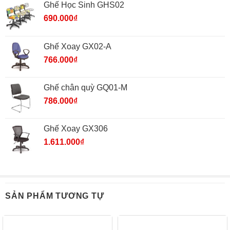
Ghế Học Sinh GHS02
690.000
₫
Ghế Xoay GX02-A
766.000
₫
Ghế chân quỳ GQ01-M
786.000
₫
Ghế Xoay GX306
1.611.000
₫
SẢN PHẨM TƯƠNG TỰ