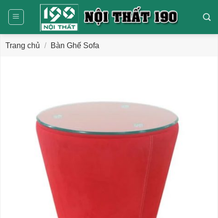
Bỏ
qua
nội
dung
Trang chủ
/
Bàn Ghế Sofa