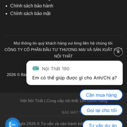
Chính sách bảo hành
Chính sách bảo mật
Mọi thông tin quý khách hàng vui lòng liên hệ chúng tôi:
CÔNG TY CỔ PHẦN ĐẦU TƯ THƯƠNG MẠI VÀ SẢN XUẤT VIỆT
NỘI THẤT
Mã số Thuế: 0103671313
Nội Thất 190
2026 © Bản quyền thuộc về Nội Thất 190. Mọi quyền được bảo
Em có thể giúp được gì cho Anh/Chị ạ? 
lưu.
Cần mua hàng
Việt Nội Thất | Cung cấp nội thất 190 chính hãng
Gọi lại cho tôi
BẢO MẬT THÔNG TIN
GIỚI THIỆU
Copyright 2026 © Tư vấn và vận hành bởi Việt Nội Thất |
Bàn
Tư vấn dự án