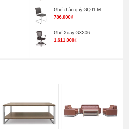
Ghế chân quỳ GQ01-M
786.000
₫
Ghế Xoay GX306
1.611.000
₫