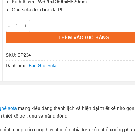
Kích thước: W620xD600xH820mm
Ghế sofa đơn bọc da PU.
Ghế sofa đơn SP234 số lượng
THÊM VÀO GIỎ HÀNG
SKU:
SP234
Danh mục:
Bàn Ghế Sofa
ghế sofa
mang kiểu dáng thanh lịch và hiện đại thiết kế nhỏ gọn
 thiết kế trẻ trung và năng động
eo hình cung uốn cong hơi nhô lên phía trên kéo nhỏ xuống phần