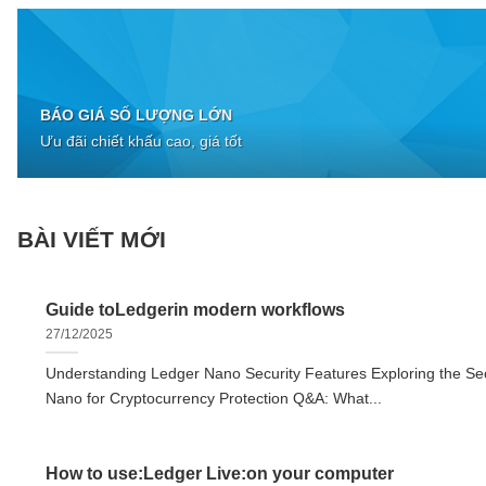
BÁO GIÁ SỐ LƯỢNG LỚN
Ưu đãi chiết khấu cao, giá tốt
BÀI VIẾT MỚI
Guide toLedgerin modern workflows
27/12/2025
Understanding Ledger Nano Security Features Exploring the Sec
Nano for Cryptocurrency Protection Q&A: What...
How to use:Ledger Live:on your computer