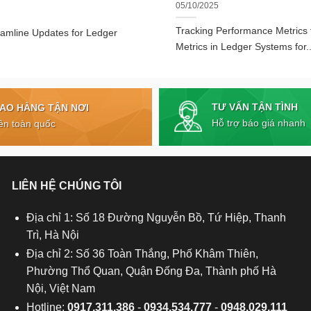
05/10/2025
Tracking Performance Metrics
eamline Updates for Ledger
Metrics in Ledger Systems for..
TƯ VẤN TẬN TÌNH
IAO HÀNG TẬN NƠI
Hỗ trợ báo giá nhanh
ên toàn quốc
LIÊN HỆ CHÚNG TÔI
Địa chỉ 1: Số 18 Đường Nguyễn Bồ, Tứ Hiệp, Thanh
Trì, Hà Nội
Địa chỉ 2: Số 36 Toàn Thắng, Phố Khâm Thiên,
Phường Thổ Quan, Quận Đống Đa, Thành phố Hà
Nội, Việt Nam
Hotline:
0917.311.386
-
0934.534.777
-
0948.029.111