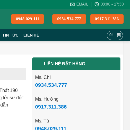
EMAIL
08:00 - 17:30
0948.029.111
0934.534.777
0917.311.386
0
₫
TIN TỨC
LIÊN HỆ
LIÊN HỆ ĐẶT HÀNG
Ms. Chi
0934.534.777
Thất 190
 tới sự độc
Ms. Hường
 dẫn
0917.311.386
Ms. Tú
0948.029.111