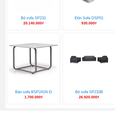
Bộ sofa SP231
Đôn Sofa DSP01
20.140.000
₫
930.000
₫
Bàn sofa BSP241N-D
Bộ sofa SP233B
1.700.000
₫
26.920.000
₫