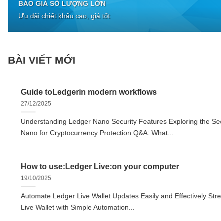
BÁO GIÁ SỐ LƯỢNG LỚN
Ưu đãi chiết khấu cao, giá tốt
BÀI VIẾT MỚI
Guide toLedgerin modern workflows
27/12/2025
Understanding Ledger Nano Security Features Exploring the Sec
Nano for Cryptocurrency Protection Q&A: What...
How to use:Ledger Live:on your computer
19/10/2025
Automate Ledger Live Wallet Updates Easily and Effectively Str
Live Wallet with Simple Automation...