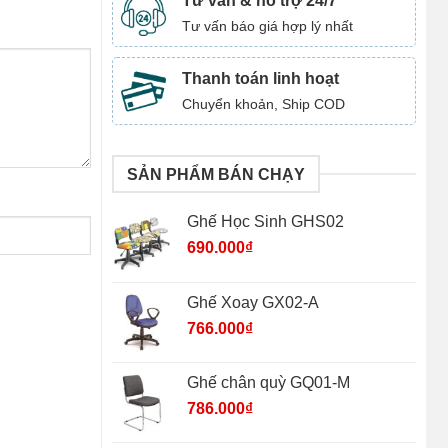
Tư vấn & hỗ trợ 24/7
Tư vấn báo giá hợp lý nhất
Thanh toán linh hoạt
Chuyển khoản, Ship COD
SẢN PHẨM BÁN CHẠY
Ghế Học Sinh GHS02
690.000
₫
Ghế Xoay GX02-A
766.000
₫
Ghế chân quỳ GQ01-M
786.000
₫