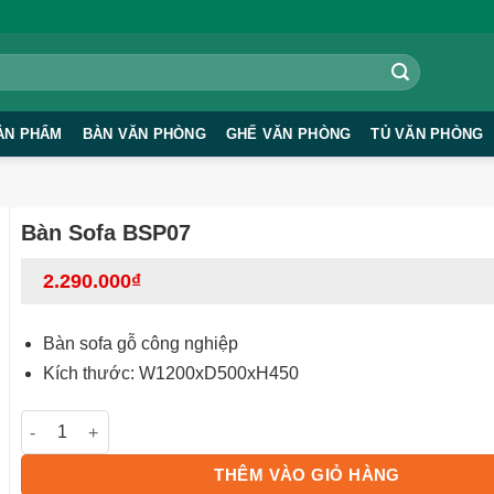
ẢN PHẨM
BÀN VĂN PHÒNG
GHẾ VĂN PHÒNG
TỦ VĂN PHÒNG
Bàn Sofa BSP07
2.290.000
₫
Bàn sofa gỗ công nghiệp
Kích thước: W1200xD500xH450
Bàn Sofa BSP07 số lượng
THÊM VÀO GIỎ HÀNG