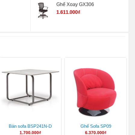
Ghế Xoay GX306
1.611.000
₫
Bàn sofa BSP241N-D
Ghế Sofa SP09
1.700.000
₫
6.370.000
₫