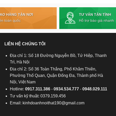
TƯ VẤN TẬN TÌNH
IAO HÀNG TẬN NƠI
Hỗ trợ báo giá nhanh
ên toàn quốc
LIÊN HỆ CHÚNG TÔI
Địa chỉ 1: Số 18 Đường Nguyễn Bồ, Tứ Hiệp, Thanh
Trì, Hà Nội
Địa chỉ 2: Số 36 Toàn Thắng, Phố Khâm Thiên,
Phường Thổ Quan, Quận Đống Đa, Thành phố Hà
Nội, Việt Nam
Hotline:
0917.311.386
-
0934.534.777
-
0948.029.111
Tư vấn kỹ thuật: 0379.159.456
Email:
kinhdoanhnoithat190@gmail.com