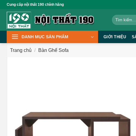
Bỏ
Cung cấp nội thất 190 chính hãng
qua
Tìm
nội
kiếm:
dung
DANH MỤC SẢN PHẨM
GIỚI THIỆU
S
Trang chủ
/
Bàn Ghế Sofa