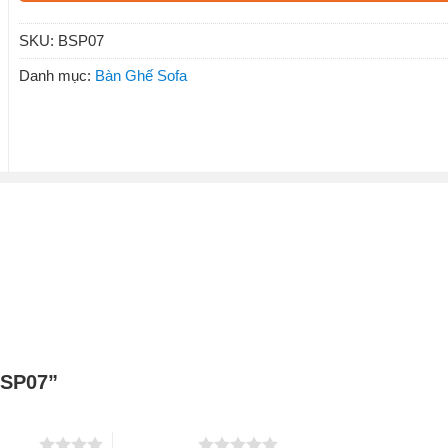
SKU:
BSP07
Danh mục:
Bàn Ghế Sofa
 BSP07”
 5 sao
5 trên 5 sao