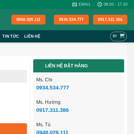
EMAIL
08:00 - 17:30
0948.029.111
0934.534.777
0917.311.386
0
₫
TIN TỨC
LIÊN HỆ
LIÊN HỆ ĐẶT HÀNG
Ms. Chi
0934.534.777
Ms. Hường
0917.311.386
Ms. Tú
0948.029.111