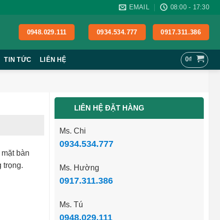
EMAIL
08:00 - 17:30
0948.029.111
0934.534.777
0917.311.386
0
₫
TIN TỨC
LIÊN HỆ
LIÊN HỆ ĐẶT HÀNG
Ms. Chi
0934.534.777
, mặt bàn
 trọng.
Ms. Hường
0917.311.386
Ms. Tú
0948.029.111