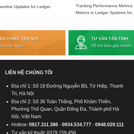
Tracking Performance Metrics
eamline Updates for Ledger
Metrics in Ledger Systems for..
TƯ VẤN TẬN TÌNH
IAO HÀNG TẬN NƠI
Hỗ trợ báo giá nhanh
ên toàn quốc
LIÊN HỆ CHÚNG TÔI
Địa chỉ 1: Số 18 Đường Nguyễn Bồ, Tứ Hiệp, Thanh
Trì, Hà Nội
Địa chỉ 2: Số 36 Toàn Thắng, Phố Khâm Thiên,
Phường Thổ Quan, Quận Đống Đa, Thành phố Hà
Nội, Việt Nam
Hotline:
0917.311.386
-
0934.534.777
-
0948.029.111
Tư vấn kỹ thuật: 0379.159.456