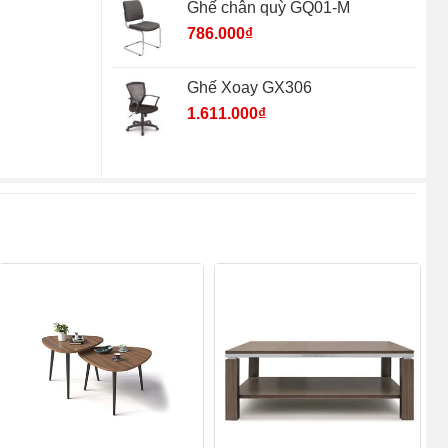
Ghế chân quỳ GQ01-M
786.000
₫
Ghế Xoay GX306
1.611.000
₫