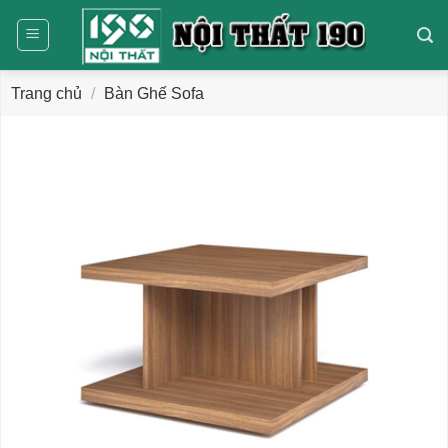
Bỏ
qua
nội
dung
Trang chủ
/
Bàn Ghế Sofa