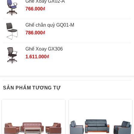
Ghế Xoay GX02-A
766.000
₫
Ghế chân quỳ GQ01-M
786.000
₫
Ghế Xoay GX306
1.611.000
₫
SẢN PHẨM TƯƠNG TỰ