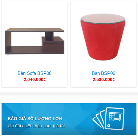
Bàn Sofa BSP08
Bàn BSP06
2.040.000
₫
2.530.000
₫
BÁO GIÁ SỐ LƯỢNG LỚN
Ưu đãi chiết khấu cao, giá tốt