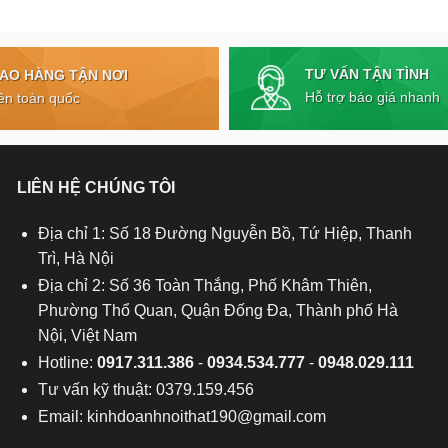
TƯ VẤN TẬN TÌNH
IAO HÀNG TẬN NƠI
Hỗ trợ báo giá nhanh
ên toàn quốc
LIÊN HỆ CHÚNG TÔI
Địa chỉ 1: Số 18 Đường Nguyễn Bồ, Tứ Hiệp, Thanh
Trì, Hà Nội
Địa chỉ 2: Số 36 Toàn Thắng, Phố Khâm Thiên,
Phường Thổ Quan, Quận Đống Đa, Thành phố Hà
Nội, Việt Nam
Hotline:
0917.311.386
-
0934.534.777
-
0948.029.111
Tư vấn kỹ thuật: 0379.159.456
Email:
kinhdoanhnoithat190@gmail.com