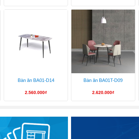
Bàn ăn BA01-D14
Bàn ăn BA01T-D09
2.560.000
₫
2.620.000
₫