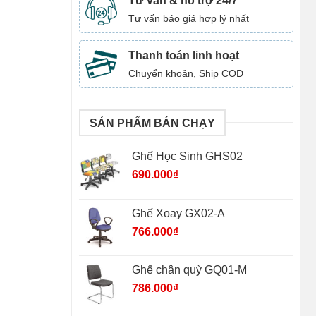
Tư vấn & hỗ trợ 24/7
Tư vấn báo giá hợp lý nhất
Thanh toán linh hoạt
Chuyển khoản, Ship COD
SẢN PHẨM BÁN CHẠY
Ghế Học Sinh GHS02
690.000
₫
Ghế Xoay GX02-A
766.000
₫
Ghế chân quỳ GQ01-M
786.000
₫