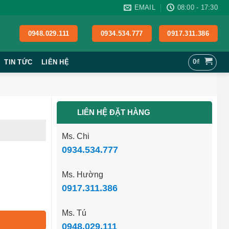
EMAIL
08:00 - 17:30
0948.029.111
0934.534.777
0917.311.386
0
₫
TIN TỨC
LIÊN HỆ
LIÊN HỆ ĐẶT HÀNG
Ms. Chi
0934.534.777
Ms. Hường
0917.311.386
Ms. Tú
0948.029.111