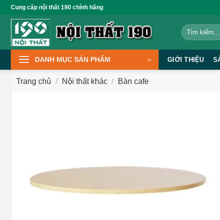
Bỏ
Cung cấp nội thất 190 chính hãng
qua
Tìm
nội
kiếm:
dung
DANH MỤC SẢN PHẨM
GIỚI THIỆU
S
Trang chủ
/
Nội thất khác
/
Bàn cafe