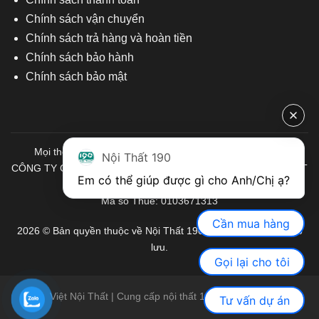
Chính sách vận chuyển
Chính sách trả hàng và hoàn tiền
Chính sách bảo hành
Chính sách bảo mật
Mọi thông tin quý khách hàng vui lòng liên hệ chúng tôi:
Nội Thất 190
CÔNG TY CỔ PHẦN ĐẦU TƯ THƯƠNG MẠI VÀ SẢN XUẤT VIỆT
Em có thể giúp được gì cho Anh/Chị ạ? 
NỘI THẤT
Mã số Thuế: 0103671313
Cần mua hàng
2026 © Bản quyền thuộc về Nội Thất 190. Mọi quyền được bảo
lưu.
Gọi lại cho tôi
Việt Nội Thất | Cung cấp nội thất 190 chính hãng
Tư vấn dự án