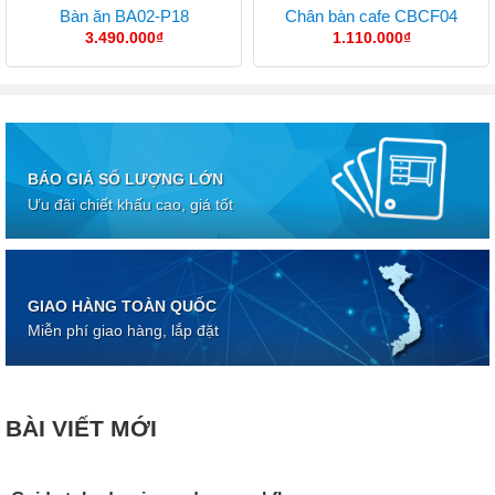
Bàn ăn BA02-P18
Chân bàn cafe CBCF04
3.490.000
₫
1.110.000
₫
BÁO GIÁ SỐ LƯỢNG LỚN
Ưu đãi chiết khấu cao, giá tốt
GIAO HÀNG TOÀN QUỐC
Miễn phí giao hàng, lắp đặt
BÀI VIẾT MỚI