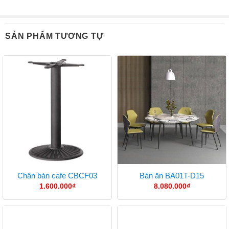
SẢN PHẨM TƯƠNG TỰ
Chân bàn cafe CBCF03
Bàn ăn BA01T-D15
1.600.000
₫
8.080.000
₫