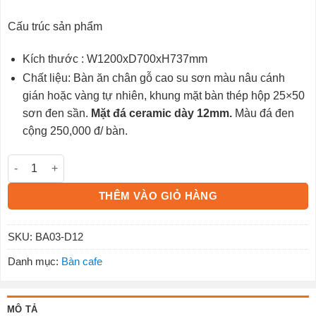
Cấu trúc sản phẩm
Kích thước : W1200xD700xH737mm
Chất liệu: Bàn ăn chân gỗ cao su sơn màu nâu cánh
gián hoặc vàng tự nhiên, khung mặt bàn thép hộp 25×50
sơn đen sần.
Mặt đá ceramic dày 12mm.
Màu đá đen
cộng 250,000 đ/ bàn.
Bàn ăn BA03-D12 số lượng
THÊM VÀO GIỎ HÀNG
SKU:
BA03-D12
Danh mục:
Bàn cafe
MÔ TẢ