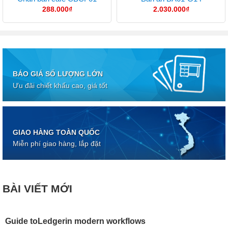
288.000
₫
2.030.000
₫
BÁO GIÁ SỐ LƯỢNG LỚN
Ưu đãi chiết khấu cao, giá tốt
GIAO HÀNG TOÀN QUỐC
Miễn phí giao hàng, lắp đặt
BÀI VIẾT MỚI
Guide toLedgerin modern workflows