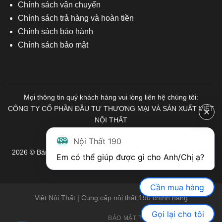
Chính sách vận chuyển
Chính sách trả hàng và hoàn tiền
Chính sách bảo hành
Chính sách bảo mật
Mọi thông tin quý khách hàng vui lòng liên hệ chúng tôi:
CÔNG TY CỔ PHẦN ĐẦU TƯ THƯƠNG MẠI VÀ SẢN XUẤT VIỆT
NỘI THẤT
Mã số Thuế: 0103671313
Nội Thất 190
2026 © Bản quyền thuộc về Nội Thất 190. Mọi quyền được bảo
Em có thể giúp được gì cho Anh/Chị ạ? 
lưu.
Cần mua hàng
Việt Nội Thất | Cung cấp nội thất 190 chính hãng
Gọi lại cho tôi
BẢO MẬT THÔNG TIN
GIỚI THIỆU