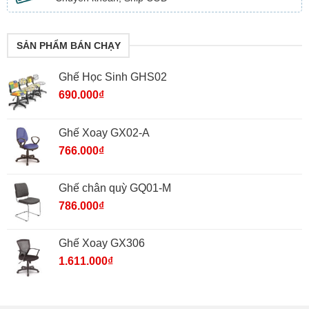
SẢN PHẨM BÁN CHẠY
Ghế Học Sinh GHS02
690.000
₫
Ghế Xoay GX02-A
766.000
₫
Ghế chân quỳ GQ01-M
786.000
₫
Ghế Xoay GX306
1.611.000
₫