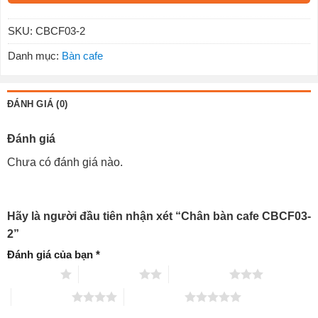
SKU:
CBCF03-2
Danh mục:
Bàn cafe
ĐÁNH GIÁ (0)
Đánh giá
Chưa có đánh giá nào.
Hãy là người đầu tiên nhận xét “Chân bàn cafe CBCF03-
2”
Đánh giá của bạn
*
1 trên 5 sao
2 trên 5 sao
3 trên 5 sao
4 trên 5 sao
5 trên 5 sao