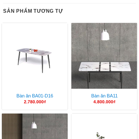
SẢN PHẨM TƯƠNG TỰ
Bàn ăn BA01-D16
Bàn ăn BA11
2.780.000
₫
4.800.000
₫