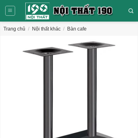
Bỏ
qua
nội
dung
Trang chủ
/
Nội thất khác
/
Bàn cafe