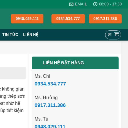
EMAIL
08:00 - 17:30
0948.029.111
0934.534.777
0917.311.386
0
₫
TIN TỨC
LIÊN HỆ
LIÊN HỆ ĐẶT HÀNG
Ms. Chi
0934.534.777
c không gian
ung thép sơn
Ms. Hường
oạt nhờ hệ
0917.311.386
úp tiết kiệm
.
Ms. Tú
0948.029.111