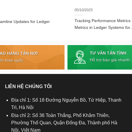
05/10/2025
Tracking Performance Metrics
eamline Updates for Ledger
Metrics in Ledger Systems for..
TƯ VẤN TẬN TÌNH
IAO HÀNG TẬN NƠI
Hỗ trợ báo giá nhanh
ên toàn quốc
LIÊN HỆ CHÚNG TÔI
Địa chỉ 1: Số 18 Đường Nguyễn Bồ, Tứ Hiệp, Thanh
Trì, Hà Nội
Địa chỉ 2: Số 36 Toàn Thắng, Phố Khâm Thiên,
Phường Thổ Quan, Quận Đống Đa, Thành phố Hà
Nội, Việt Nam