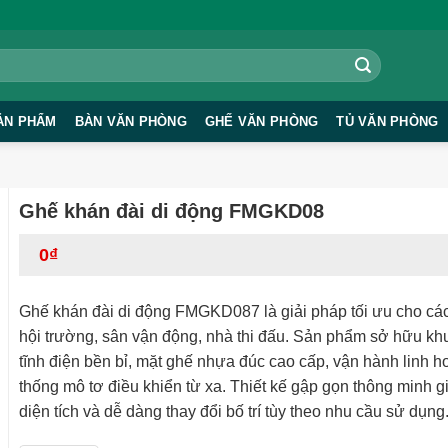
ẢN PHẨM
BÀN VĂN PHÒNG
GHẾ VĂN PHÒNG
TỦ VĂN PHÒNG
Ghế khán đài di động FMGKD08
0
₫
Ghế khán đài di động FMGKD087 là giải pháp tối ưu cho cá
hội trường, sân vận động, nhà thi đấu. Sản phẩm sở hữu kh
tĩnh điện bền bỉ, mặt ghế nhựa đúc cao cấp, vận hành linh h
thống mô tơ điều khiển từ xa. Thiết kế gập gọn thông minh gi
diện tích và dễ dàng thay đổi bố trí tùy theo nhu cầu sử dụng