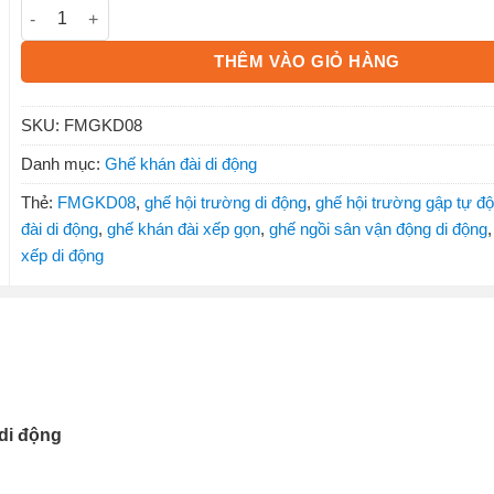
Ghế khán đài di động FMGKD08 số lượng
THÊM VÀO GIỎ HÀNG
SKU:
FMGKD08
Danh mục:
Ghế khán đài di động
Thẻ:
FMGKD08
,
ghế hội trường di động
,
ghế hội trường gập tự đ
đài di động
,
ghế khán đài xếp gọn
,
ghế ngồi sân vận động di động
xếp di động
 di động