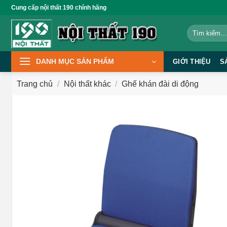
Bỏ
Cung cấp nội thất 190 chính hãng
qua
Tìm
nội
kiếm:
dung
DANH MỤC SẢN PHẨM
GIỚI THIỆU
S
Trang chủ
/
Nội thất khác
/
Ghế khán đài di động