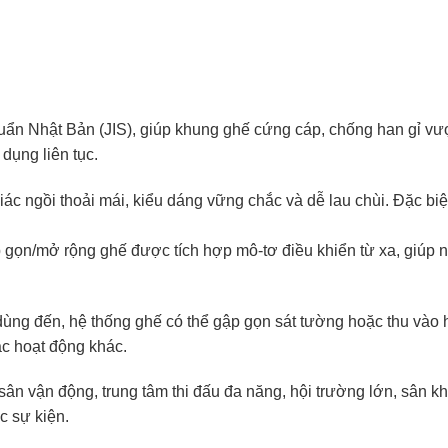
uẩn Nhật Bản (JIS), giúp khung ghế cứng cáp, chống han gỉ vượt 
 dụng liên tục.
ác ngồi thoải mái, kiểu dáng vững chắc và dễ lau chùi. Đặc biệ
 gọn/mở rộng ghế được tích hợp mô-tơ điều khiển từ xa, giúp 
 dùng đến, hệ thống ghế có thể gập gọn sát tường hoặc thu vào
các hoạt động khác.
sân vận động, trung tâm thi đấu đa năng, hội trường lớn, sân k
c sự kiện.