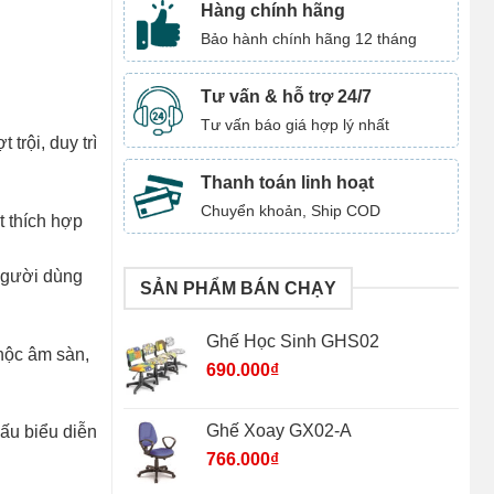
Hàng chính hãng
Bảo hành chính hãng 12 tháng
Tư vấn & hỗ trợ 24/7
Tư vấn báo giá hợp lý nhất
trội, duy trì
Thanh toán linh hoạt
Chuyển khoản, Ship COD
t thích hợp
người dùng
SẢN PHẨM BÁN CHẠY
Ghế Học Sinh GHS02
 hộc âm sàn,
690.000
₫
Ghế Xoay GX02-A
hấu biểu diễn
766.000
₫