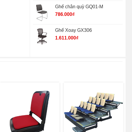
Ghế chân quỳ GQ01-M
786.000
₫
Ghế Xoay GX306
1.611.000
₫