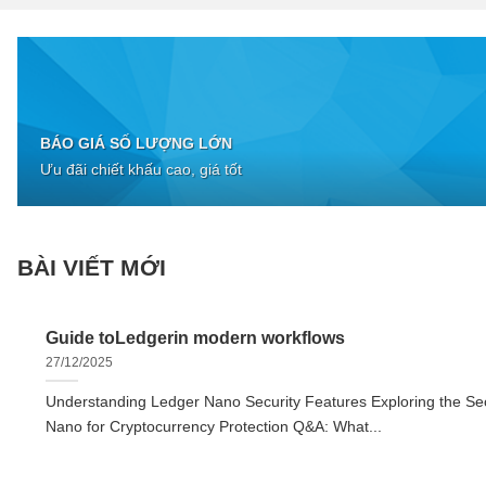
BÁO GIÁ SỐ LƯỢNG LỚN
Ưu đãi chiết khấu cao, giá tốt
BÀI VIẾT MỚI
Guide toLedgerin modern workflows
27/12/2025
Understanding Ledger Nano Security Features Exploring the Sec
Nano for Cryptocurrency Protection Q&A: What...