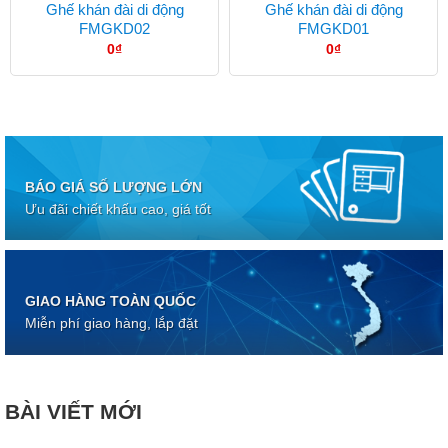
Ghế khán đài di động
Ghế khán đài di động
FMGKD02
FMGKD01
0
₫
0
₫
BÁO GIÁ SỐ LƯỢNG LỚN
Ưu đãi chiết khấu cao, giá tốt
GIAO HÀNG TOÀN QUỐC
Miễn phí giao hàng, lắp đặt
BÀI VIẾT MỚI