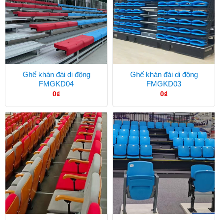
Ghế khán đài di động
Ghế khán đài di động
FMGKD04
FMGKD03
0
₫
0
₫