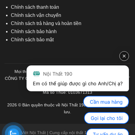
Chính sách thanh toán
Chính sách vận chuyển
Chính sách trả hàng và hoàn tiền
Chính sách bảo hành
Chính sách bảo mật
Mọi thông tin quý khách hàng vui lòng liên hệ chúng tôi:
Nội Thất 190
CÔNG TY CỔ PHẦN ĐẦU TƯ THƯƠNG MẠI VÀ SẢN XUẤT VIỆT
Em có thể giúp được gì cho Anh/Chị ạ? 
NỘI THẤT
Mã số Thuế: 0103671313
Cần mua hàng
2026 © Bản quyền thuộc về Nội Thất 190. Mọi quyền được bảo
lưu.
Gọi lại cho tôi
Việt Nội Thất | Cung cấp nội thất 190 chính hãng
Tư vấn dự án